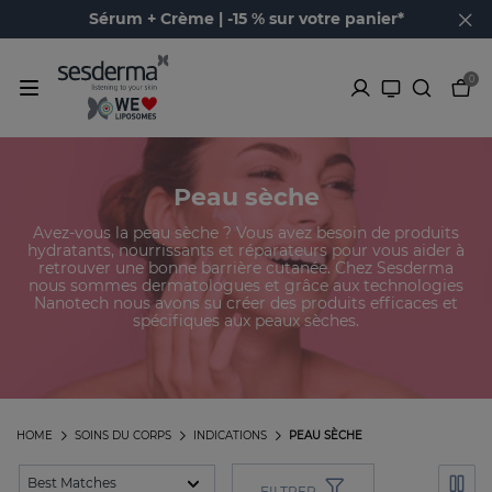
Sérum + Crème | -15 % sur votre panier*
0
Peau sèche
Avez-vous la peau sèche ? Vous avez besoin de produits
hydratants, nourrissants et réparateurs pour vous aider à
retrouver une bonne barrière cutanée. Chez Sesderma
nous sommes dermatologues et grâce aux technologies
Nanotech nous avons su créer des produits efficaces et
spécifiques aux peaux sèches.
HOME
SOINS DU CORPS
INDICATIONS
PEAU SÈCHE
FILTRER