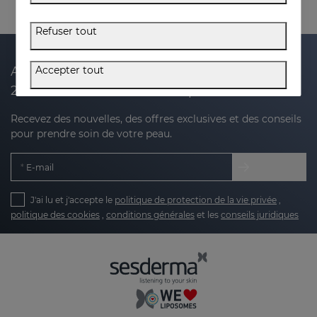
Refuser tout
Accepter tout
Abonnez-vous à notre newsletter et recevez
20 % de réduction sur votre prochain achat
Recevez des nouvelles, des offres exclusives et des conseils
pour prendre soin de votre peau.
E-mail
J'ai lu et j'accepte le
politique de protection de la vie privée
,
politique des cookies
,
conditions générales
et les
conseils juridiques