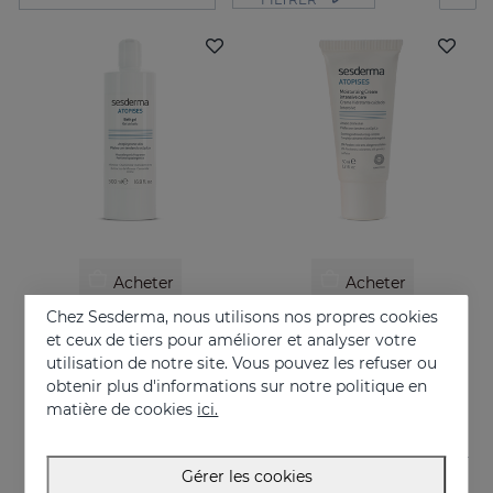
Acheter
Acheter
Chez Sesderma, nous utilisons nos propres cookies
ATOPISES Gel De Bain
ATOPISES Crème Hydratante Soin Intensif
et ceux de tiers pour améliorer et analyser votre
Pour les peaux à tendance topique
Pour les peaux à tendance topique
utilisation de notre site. Vous pouvez les refuser ou
obtenir plus d'informations sur notre politique en
12.95 €
26.95 €
matière de cookies
ici.
Gérer les cookies