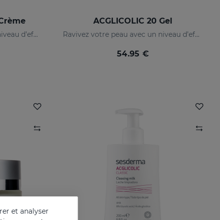
-Crème
ACGLICOLIC 20 Gel
Ravivez votre peau avec un niveau d’efficacité jamais égalé
Ravivez votre peau avec un niveau d’efficacité jamais égalé
54.95 €
er et analyser