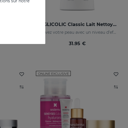
ations sur notre
ACGLICOLIC 20 Crème Nourrissante
ACGLICOLIC Classic Lait Nettoyant
Rénovation maximale pour les peaux matures
Ravivez votre peau avec un niveau d’efficacité jamais égalé
31.95 €
ONLINE EXCLUSIVE