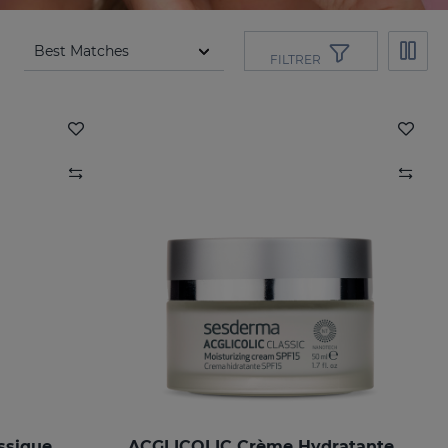
FILTRER
ssique
ACGLICOLIC Crème Hydratante Classique