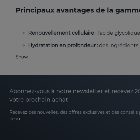
Principaux avantages de la gam
Renouvellement cellulaire :
l'acide glycoliqu
Hydratation en profondeur :
des ingrédients 
Show
Teint uniforme :
le renouvellement cellulaire a
Action antioxydante :
la combinaison d'antiox
Réduction des rides et des ridules :
stimule l
de la peau.
Abonnez-vous à notre newsletter et recevez 2
votre prochain achat
Pour quel type de peau ACGLICOLIC
Recevez des nouvelles, des offres exclusives et des conseils
peau.
ACGLICOLIC convient à tous les types de peau
, s