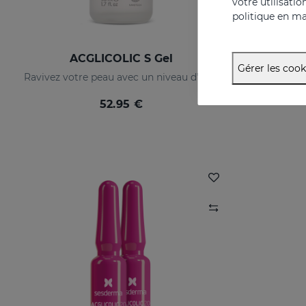
votre utilisati
politique en ma
ACGLICOLIC S Gel
Gérer les cook
Ravivez votre peau avec un niveau d’efficacité jamais égalé
52.95 €