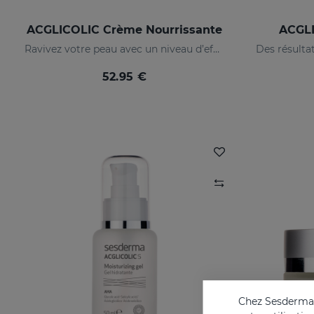
ACGLICOLIC Crème Nourrissante
ACGLI
Ravivez votre peau avec un niveau d’efficacité jamais égalé
52.95 €
Chez Sesderma, 