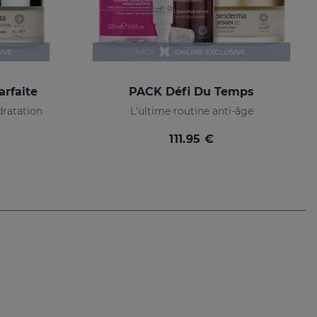
rfaite
PACK Défi Du Temps
dratation
L'ultime routine anti-âge
111.95 €