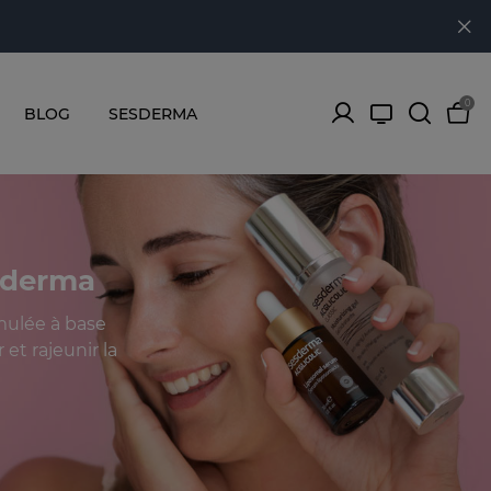
0
BLOG
SESDERMA
esderma
mulée à base
et rajeunir la