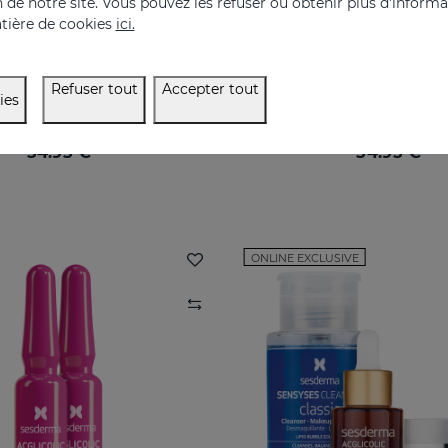
on de notre site. Vous pouvez les refuser ou obtenir plus d'inform
tière de cookies
ici.
ACGLICOLIC 20 Crème Hydratante SPF 15
Refuser tout
Accepter tout
ies
Ravivez votre peau avec un niveau d’efficacité jamais égalé
54.95 €
54.95 €
ONLINE EXCLUSIVE