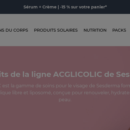
Sérum + Crème | -15 % sur votre panier*
NS DU CORPS
PRODUITS SOLAIRES
NUTRITION
PACKS
ts de la ligne ACGLICOLIC de S
est la gamme de soins pour le visage de Sesderma for
lique libre et liposomé, conçue pour renouveler, hydrater 
peau.