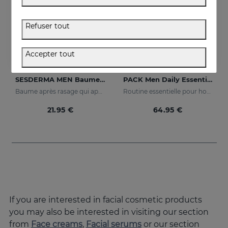
Refuser tout
Accepter tout
Acheter
Acheter
SESDERMA MEN Baume Après-Rasage Peau Parfaite
PACK Men Daily Essentials
Baume après rasage qui apaise, hydrate et prévient les irritations
Routine essentielle pour homme
21.95 €
64.95 €
If you are interested in facial cosmetic products
you may also be interested in visiting our section
from
Face creams
,
Facial serums
or our section