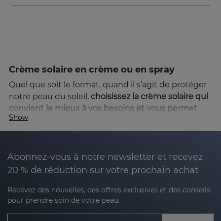
Crème solaire en crème ou en spray
Quel que soit le format, quand il s’agit de protéger
notre peau du soleil,
choisissez la crème solaire qui
convient le mieux à vos besoins et vous permet
Show
une application efficace
. L’écran solaire en crème
ou en spray ont tous deux leurs avantages. Par
exemple, la crème solaire offre un plus grand
contrôle lorsque vous recouvrez toute votre peau
Abonnez-vous à notre newsletter et recevez
et la crème solaire en spray est pratique et rapide à
20 % de réduction sur votre prochain achat
appliquer.
Recevez des nouvelles, des offres exclusives et des conseils
Produits solaires pour protéger la peau
pour prendre soin de votre peau.
Une exposition excessive au soleil peut entraîner