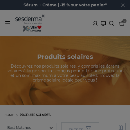
Sérum + Crème | -15 % sur votre panier*
0
Produits solaires
Découvrez nos produits solaires, y compris les écrans
solaires à large spectre, conçus pour offrir une protection
et un soin maximum à votre peau au soleil. Trouvez la
crème solaire idéale pour vous !
HOME
PRODUITS SOLAIRES
FILTRER