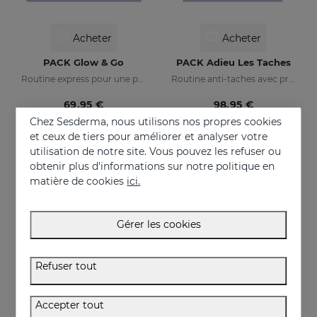
Acheter
Acheter
PACK Glow & Go
PACK Adieu Les Taches
Routine express pour une peau lumineuse et protégée
Routine anti-taches avec protection solaire
69.95 €
98.95 €
Chez Sesderma, nous utilisons nos propres cookies
et ceux de tiers pour améliorer et analyser votre
utilisation de notre site. Vous pouvez les refuser ou
obtenir plus d'informations sur notre politique en
matière de cookies
ici.
Gérer les cookies
Refuser tout
Accepter tout
Acheter
Acheter