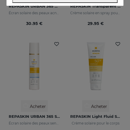
REPASKIN URBAN 365 Oily Skin SPF50
REPASKIN Transparent Spray SPF50
Écran solaire des peaux acnéiques pour le visage
Crème solaire en spray pour le corps
30.95 €
29.95 €
Acheter
Acheter
REPASKIN URBAN 365 Sensitive SPF50+
REPASKIN Light Fluid SPF50+
Écran solaire des peaux sensibles pour le visage
Crème solaire pour le corps