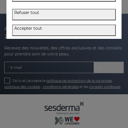
Refuser tout
Accepter tout
Abonnez-vous à notre newsletter et recevez
20 % de réduction sur votre prochain achat
Recevez des nouvelles, des offres exclusives et des conseils
pour prendre soin de votre peau.
E-mail
J'ai lu et j'accepte le
politique de protection de la vie privée
,
politique des cookies
,
conditions générales
et les
conseils juridiques