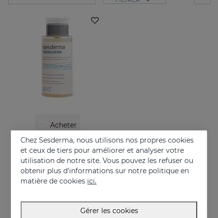
Acheter
Chez Sesderma, nous utilisons nos propres cookies
HIDRADERM Eau D'avoine-Roses
et ceux de tiers pour améliorer et analyser votre
Lotion tonifiante qui adoucit, décongestionne et nettoie les peaux les plus sensibles et intolérantes
utilisation de notre site. Vous pouvez les refuser ou
obtenir plus d'informations sur notre politique en
12.95 €
matière de cookies
ici.
Gérer les cookies