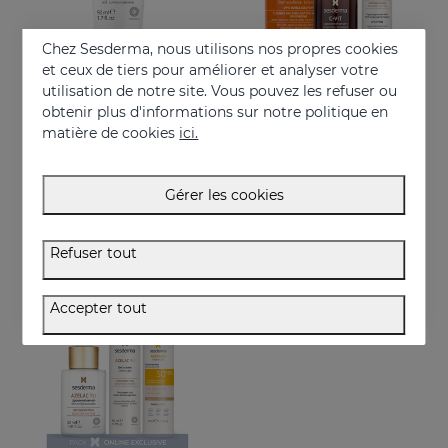
Chez Sesderma, nous utilisons nos propres cookies
et ceux de tiers pour améliorer et analyser votre
utilisation de notre site. Vous pouvez les refuser ou
obtenir plus d'informations sur notre politique en
Acheter
Acheter
matière de cookies
ici.
AZELAC RU Crème Mains
PACK La Lumière Sur Ta Peau
Crème pour les mains qui tonifie la peau
Récupère la luminosité et réduit les taches de la peau
Gérer les cookies
11.95 €
81.95 €
Refuser tout
ONLINE EXCLUSIVE
Accepter tout