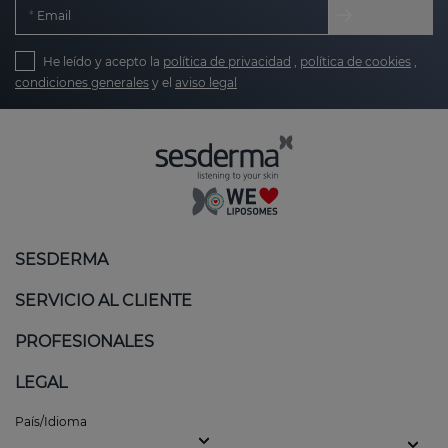
Email
He leído y acepto la
política de privacidad
,
política de cookies
,
condiciones generales
y el
aviso legal
SESDERMA
SERVICIO AL CLIENTE
PROFESIONALES
LEGAL
País/Idioma