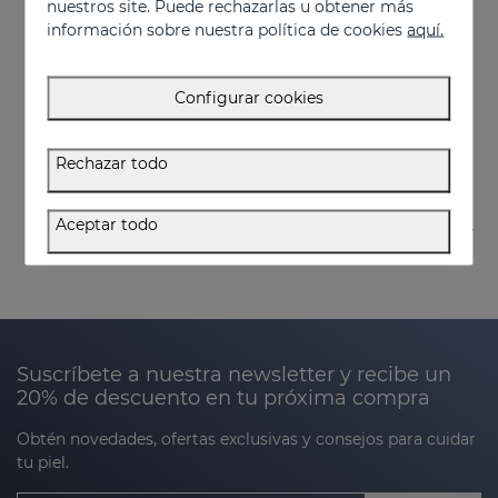
nuestros site. Puede rechazarlas u obtener más
información sobre nuestra política de cookies
aquí.
Añadir
Configurar cookies
SESPREVEX Espuma Protectora 50 Ml
24.95 €
Rechazar todo
Aceptar todo
Suscríbete a nuestra newsletter y recibe un
20% de descuento en tu próxima compra
Obtén novedades, ofertas exclusivas y consejos para cuidar
tu piel.