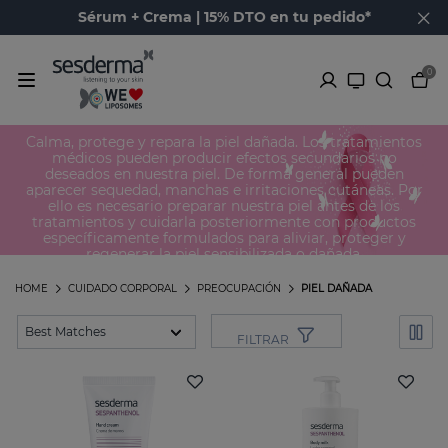
Sérum + Crema | 15% DTO en tu pedido*
0
Piel dañada
Calma, protege y repara la piel dañada. Los tratamientos
médicos pueden producir efectos secundarios no
deseados en nuestra piel. De forma general pueden
aparecer sequedad, manchas e irritaciones cutáneas. Por
ello es necesario preparar nuestra piel antes de los
tratamientos y cuidarla posteriormente con productos
específicamente formulados para aliviar, proteger y
regenerar la piel sensibilizada o dañada.
HOME
CUIDADO CORPORAL
PREOCUPACIÓN
PIEL DAÑADA
FILTRAR