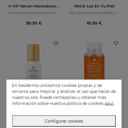
C-VIT Sérum Monodosis 5x7ml
PACK Luz En Tu Piel
Monodosis intensiva de choque
Recupera la luminosidad y reduce las manchas en tu piel
59.95 €
81.95 €
En Sesderma utilizamos cookies propias y de
terceros para mejorar y analizar el uso que haces de
nuestros site. Puede rechazarlas u obtener más
información sobre nuestra política de cookies
aquí.
Añadir
Añadir
C-VIT Mist
SENSYSES Lightening Cleanser Desmaquillante Limpiador
Configurar cookies
Bruma de belleza iluminadora y antioxidante
Limpia, desmaquilla y equilibra las pieles apagadas