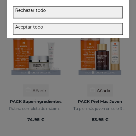
27.95 €
13.95 €
Rechazar todo
EXCLUSIVO ONLINE
EXCLUSIVO ONLINE
Aceptar todo
Añadir
Añadir
PACK Superingredientes
PACK Piel Más Joven
Rutina completa de máxima hidratación, luminosidad y acción antiedad.
Tu piel más joven en solo 3 pasos
74.95 €
83.95 €