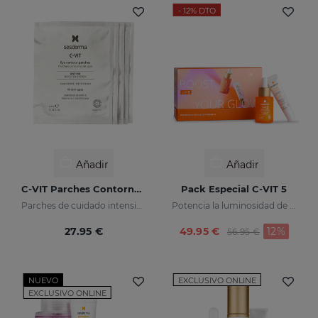
- 12%
DTO
Añadir
Añadir
C-VIT Parches Contorno De Ojos
Pack Especial C-VIT 5
Parches de cuidado intensivo que devolverán a tu mirada un aspecto saludable e incrementarán su luminosidad
Potencia la luminosidad de tu piel
Price reduced fr
to
27.95 €
49.95 €
12%
56.95 €
NUEVO
EXCLUSIVO ONLINE
EXCLUSIVO ONLINE