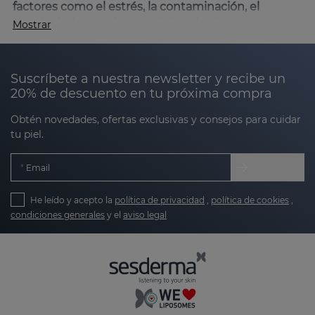
factores como el estrés, la contaminación, el
envejecimiento o la exposición al sol
. En Sesderma
Mostrar
hemos desarrollado una línea específica para
abordar estas necesidades, utilizando ingredientes
innovadores que revitalizan la piel, aportan brillo y
Suscríbete a nuestra newsletter y recibe un
unifican el tono.
20% de descuento en tu próxima compra
Obtén novedades, ofertas exclusivas y consejos para cuidar
Nuestros productos están diseñados para:
tu piel.
Email
Devolver la vitalidad y luz natural:
combaten el
aspecto apagado y cansado de la piel.
He leído y acepto la
política de privacidad
,
política de cookies
,
Unificar el tono:
reducen pequeñas
condiciones generales
y el
aviso legal
irregularidades y promueven una apariencia
más uniforme.
Proteger frente a agresiones externas:
gracias
a antioxidantes avanzados, tu piel estará
preparada para enfrentar las agresiones de