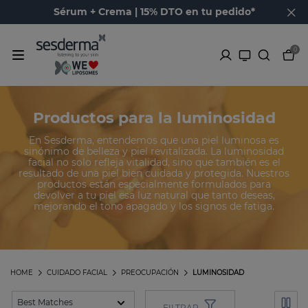
Sérum + Crema | 15% DTO en tu pedido*
0
Productos para la luminosidad
En Sesderma, entendemos que una piel luminosa es
sinónimo de belleza y piel revitalizada. La luminosidad
facial no solo refleja vitalidad, sino que también es el
resultado de una piel bien cuidada y protegida. Nuestros
productos están especialmente formulados para
devolver a tu piel esa luz natural que tanto deseas,
mejorando el tono apagado y los signos de fatiga.
HOME
CUIDADO FACIAL
PREOCUPACIÓN
LUMINOSIDAD
FILTRAR