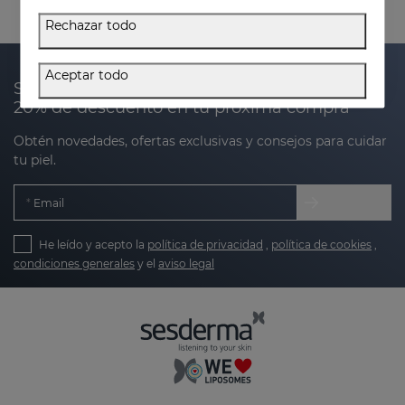
Rechazar todo
Aceptar todo
Suscríbete a nuestra newsletter y recibe un
20% de descuento en tu próxima compra
Obtén novedades, ofertas exclusivas y consejos para cuidar
tu piel.
Email
He leído y acepto la
política de privacidad
,
política de cookies
,
condiciones generales
y el
aviso legal