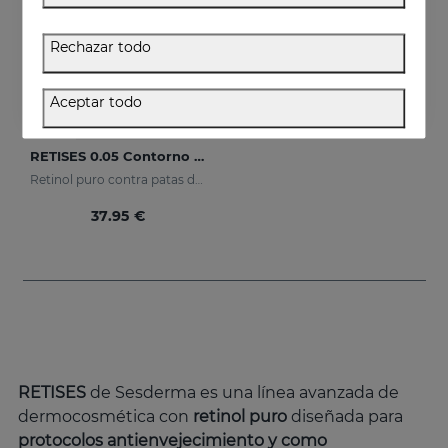
Rechazar todo
Aceptar todo
Añadir
RETISES 0.05 Contorno De Ojos
Retinol puro contra patas de gallo
37.95 €
RETISES
de Sesderma es una línea avanzada de
dermocosmética con
retinol puro
diseñada para
protocolos antienvejecimiento y como