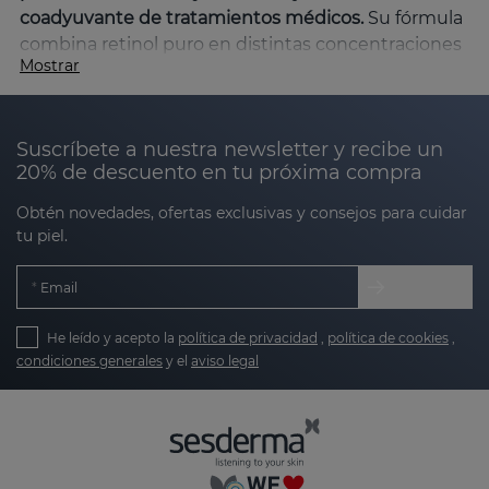
coadyuvante de tratamientos médicos.
Su fórmula
combina retinol puro en distintas concentraciones
Mostrar
con activos antiedad, como la glicoproteína del mar
antártico, antioxidantes como la vitamina C e
hidratantes como el ácido hialurónico. Esta sinergia
Suscríbete a nuestra newsletter y recibe un
de activos combate eficazmente los signos del
20% de descuento en tu próxima compra
envejecimiento, mejorando la textura, manchas y
firmeza de la piel.
Obtén novedades, ofertas exclusivas y consejos para cuidar
tu piel.
¿Por qué elegir RETISES?
RETISES está formulada para abordar múltiples
Email
preocupaciones de la piel:
He leído y acepto la
política de privacidad
,
política de cookies
,
condiciones generales
y el
aviso legal
Reduce arrugas y líneas de expresión
: el
retinol estimula la producción de colágeno,
suavizando las arrugas existentes y
previniendo la formación de nuevas.