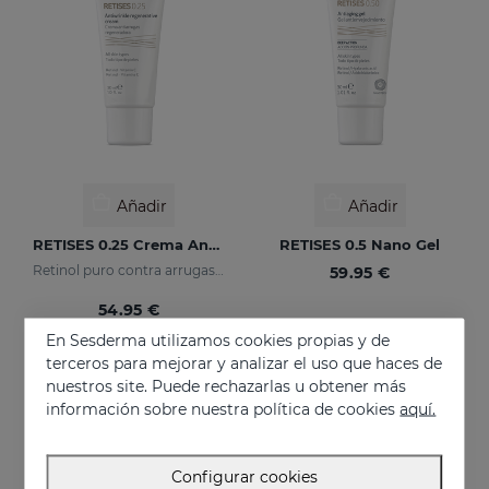
Añadir
Añadir
RETISES 0.25 Crema Antiarrugas Regeneradora
RETISES 0.5 Nano Gel
Retinol puro contra arrugas y manchas
59.95 €
54.95 €
En Sesderma utilizamos cookies propias y de
terceros para mejorar y analizar el uso que haces de
nuestros site. Puede rechazarlas u obtener más
información sobre nuestra política de cookies
aquí.
Configurar cookies