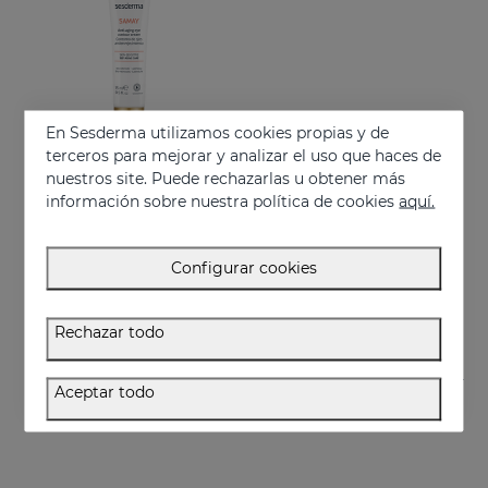
En Sesderma utilizamos cookies propias y de
terceros para mejorar y analizar el uso que haces de
nuestros site. Puede rechazarlas u obtener más
información sobre nuestra política de cookies
aquí.
Añadir
SAMAY Contorno De Ojos
Configurar cookies
Contorno antiarrugas para pieles sensibles
28.95 €
Rechazar todo
Aceptar todo