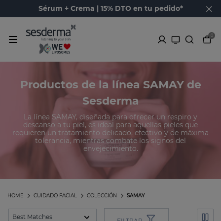
Sérum + Crema | 15% DTO en tu pedido*
0
Productos de la línea SAMAY de
Sesderma
La línea SAMAY, diseñada para ofrecer un respiro y
descanso a tu piel, es ideal para aquellas pieles que
requieren un tratamiento delicado, efectivo y de máxima
tolerancia, mientras combate los signos del
envejecimiento.
HOME
CUIDADO FACIAL
COLECCIÓN
SAMAY
FILTRAR