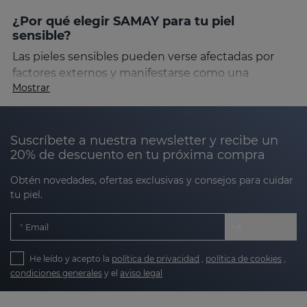
¿Por qué elegir SAMAY para tu piel
sensible?
Las pieles sensibles pueden verse afectadas por
factores externos y manifestarse como una
Mostrar
reactividad cutánea, con alteración de la función
barrera y aparición de enrojecimiento. A medida
que envejecemos, estas características tienden a
intensificarse, dificultando el uso de tratamientos
Suscríbete a nuestra newsletter y recibe un
20% de descuento en tu próxima compra
convencionales. La línea
SAMAY
de Sesderma está
especialmente formulada para abordar estas
Obtén novedades, ofertas exclusivas y consejos para cuidar
preocupaciones, proporcionando soluciones
tu piel.
efectivas sin comprometer la comodidad de tu piel.
Email
Los productos
SAMAY
están formulados con una
tecnología avanzada de encapsulación en
He leído y acepto la
política de privacidad
,
política de cookies
,
sensisomas
, innovadores glicerosomas, elaborados
condiciones generales
y el
aviso legal
con glicerina, diseñados para actuar
profundamente en la piel sin causar irritaciones.