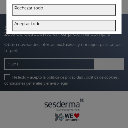
Rechazar todo
Aceptar todo
Suscríbete a nuestra newsletter y recibe un
20% de descuento en tu próxima compra
Obtén novedades, ofertas exclusivas y consejos para cuidar
tu piel.
Email
He leído y acepto la
política de privacidad
,
política de cookies
,
condiciones generales
y el
aviso legal