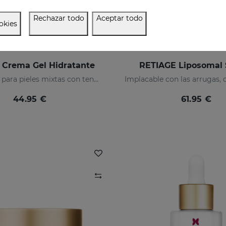
Rechazar todo
Aceptar todo
okies
 Crema Gel Hidratante
RETIAGE Liposomal
Hidratación para pieles mixtas con tendencia acneica
44.95 €
61.95 €