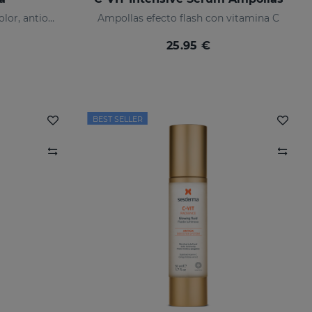
Crema de tratamiento con color, antioxidante con vitamina C y ácido hialurónico
Ampollas efecto flash con vitamina C
25.95 €
BEST SELLER