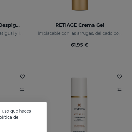
AZELAC RU Crema Gel Despigmentante
RETIAGE Crema Gel
Previene manchas, el tono desigual y las arrugas de la piel
Implacable con las arrugas, delicado con tu piel
61.95 €
l uso que haces
lítica de