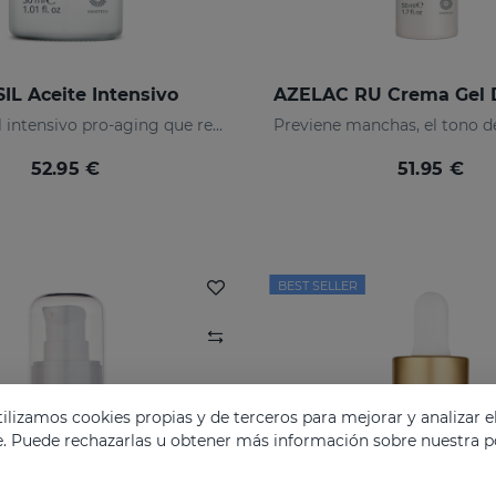
IL Aceite Intensivo
Aceite facial intensivo pro-aging que reduce arrugas
52.95 €
51.95 €
BEST SELLER
lizamos cookies propias y de terceros para mejorar y analizar e
e. Puede rechazarlas u obtener más información sobre nuestra po