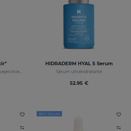
ir"
HIDRADERM HYAL 5 Serum
Exosomas: revolución antienvejecimiento
Sérum ultrahidratante
52.95 €
BEST SELLER