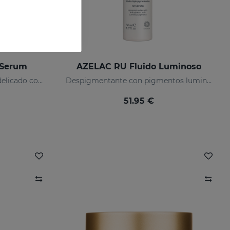
 Serum
AZELAC RU Fluido Luminoso
Implacable con las arrugas, delicado con tu piel
Despigmentante con pigmentos luminosos y filtros solares
51.95 €