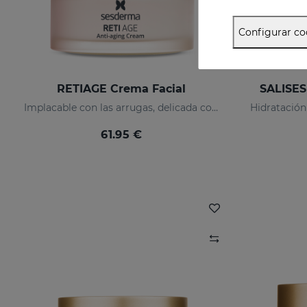
Configurar co
RETIAGE Crema Facial
SALISES
Implacable con las arrugas, delicada con tu piel
61.95 €