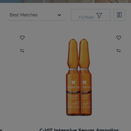
FILTRAR
a
C-VIT Intensive Serum Ampollas