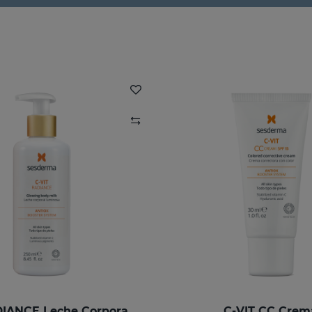
C-VIT RADIANCE Leche Corporal Luminosa
C-VIT CC Crem