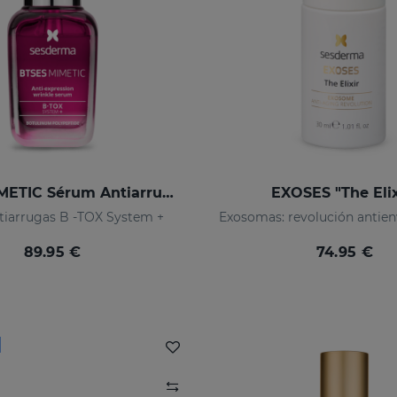
BTSES MIMETIC Sérum Antiarrugas De Expresión
EXOSES "The Elix
tiarrugas B -TOX System +
89.95 €
74.95 €