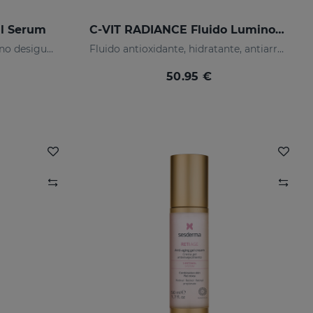
l Serum
C-VIT RADIANCE Fluido Luminoso
Previene las manchas y el tono desigual de la piel
Fluido antioxidante, hidratante, antiarrugas e iluminador
50.95 €