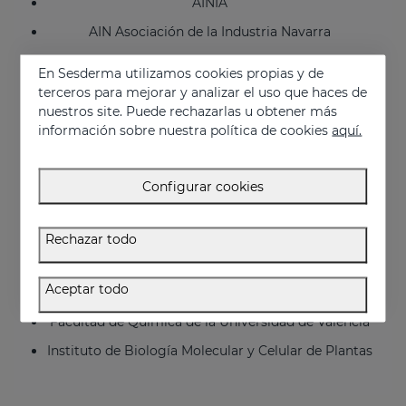
AINIA
AIN Asociación de la Industria Navarra
AITEX
En Sesderma utilizamos cookies propias y de
IECE
terceros para mejorar y analizar el uso que haces de
nuestros site. Puede rechazarlas u obtener más
Echevarne
información sobre nuestra política de cookies
aquí.
Farcoderm
Inovapotek
Configurar cookies
Biopolis
Bionos (Hospital Universitario La Fe, Valencia)
Rechazar todo
Hospital General Universitario de Valencia
Aceptar todo
Facultad de Farmacia de la Universidad de Valencia
Facultad de Química de la Universidad de Valencia
Instituto de Biología Molecular y Celular de Plantas