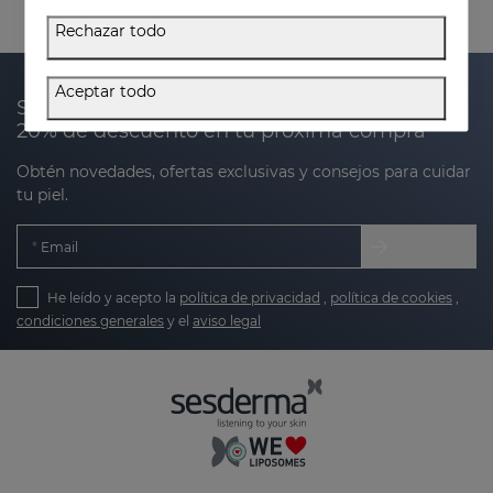
Rechazar todo
Aceptar todo
Suscríbete a nuestra newsletter y recibe un
20% de descuento en tu próxima compra
Obtén novedades, ofertas exclusivas y consejos para cuidar
tu piel.
Email
He leído y acepto la
política de privacidad
,
política de cookies
,
condiciones generales
y el
aviso legal