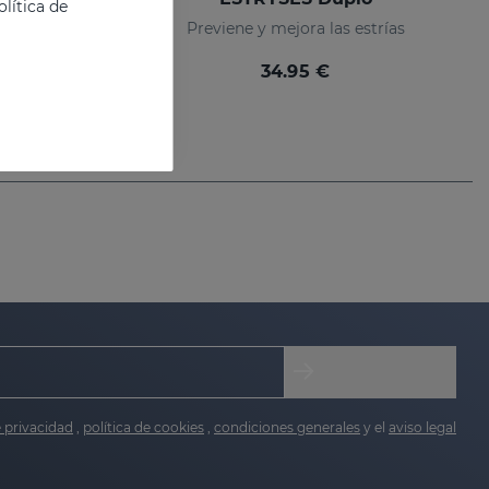
lítica de
Loción para prevenir y mejorar las estrías
Previene y mejora las estrías
34.95 €
e privacidad
,
política de cookies
,
condiciones generales
y el
aviso legal