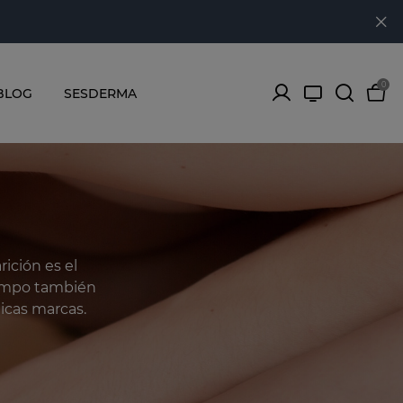
0
BLOG
SESDERMA
ición es el
iempo también
icas marcas.