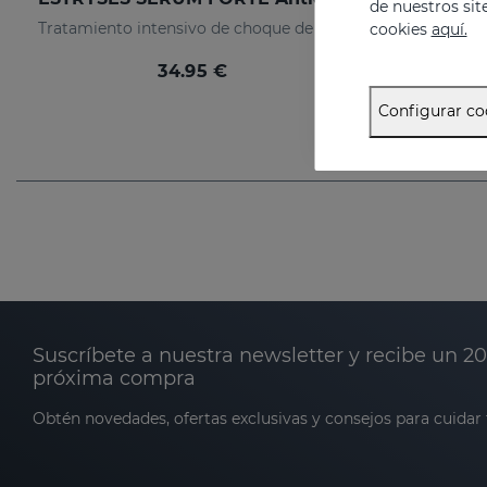
de nuestros sit
Tratamiento intensivo de choque de las estrías instaladas (de color blanco nacarado).
cookies
aquí.
34.95 €
Configurar co
Suscríbete a nuestra newsletter y recibe un 2
próxima compra
Obtén novedades, ofertas exclusivas y consejos para cuidar t