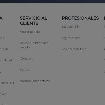
A
SERVICIO AL
PROFESIONALES
CLIENTE
Sesderma TV
Anular pedido
rano
Soy farmacia
Revisa el estado de tu
pedido
otech
Soy dermatólogo
Contacto
 calidad
Ayuda
a
Promociones activas
erma Bali
errano