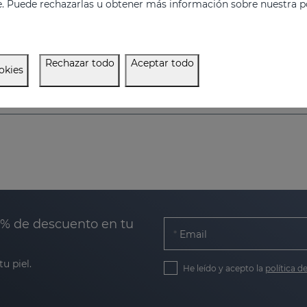
e. Puede rechazarlas u obtener más información sobre nuestra po
Previene y reduce la formación de estrías. Aumenta la elasticidad y ﬂexibilidad de la piel. Reaﬁrmante.
34.95 €
34.95 €
Rechazar todo
Aceptar todo
okies
0% de descuento en tu
Email
u piel.
He leído y acepto la
política d