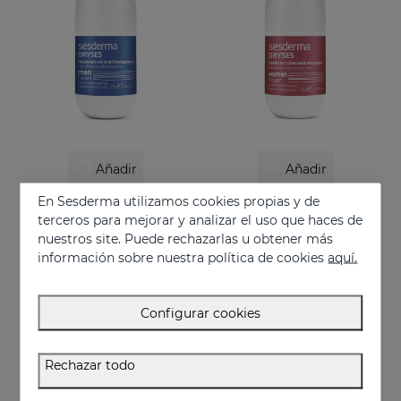
Añadir
Añadir
En Sesderma utilizamos cookies propias y de
DRYSES HOMBRE Desodorante Antitranspirante
DRYSES Mujer Desodorante Antitranspirante
terceros para mejorar y analizar el uso que haces de
Alta eficacia previniendo la sudoración y el mal olor
Control de la sudoración excesiva y el mal olor
nuestros site. Puede rechazarlas u obtener más
11.95 €
11.95 €
información sobre nuestra política de cookies
aquí.
Configurar cookies
Rechazar todo