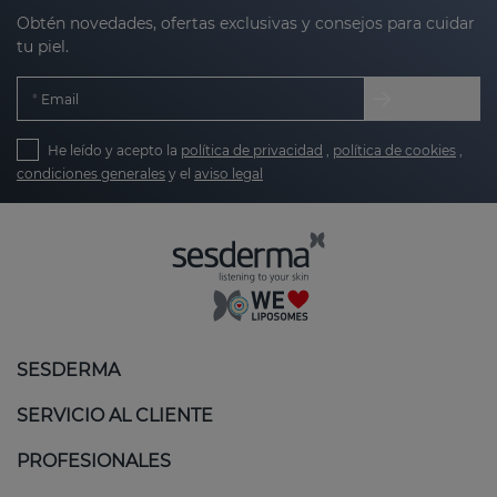
Obtén novedades, ofertas exclusivas y consejos para cuidar
tu piel.
Email
He leído y acepto la
política de privacidad
,
política de cookies
,
condiciones generales
y el
aviso legal
SESDERMA
SERVICIO AL CLIENTE
PROFESIONALES