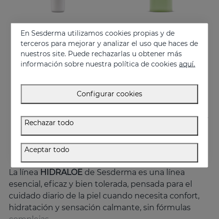
En Sesderma utilizamos cookies propias y de
Añadir
Añadir
terceros para mejorar y analizar el uso que haces de
nuestros site. Puede rechazarlas u obtener más
HIDRALOE Contorno De Ojos
HIDRALOE Gel De Baño
información sobre nuestra política de cookies
aquí.
Hidratanta, descongestiona, calma y regenera
Hidrata, alivia y protege tu piel
21.95 €
10.95 €
Configurar cookies
Rechazar todo
Aceptar todo
La línea
HIDRALOE
de Sesderma es una línea
esencial, eficaz y bien tolerada, pensada para el
cuidado diario de la piel cuando necesita confort,
hidratación y sensación calmante, sin fórmulas