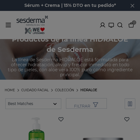
Sérum + Crema | 15% DTO en tu pedido*
0
Productos de la línea HIDRALOE
de Sesderma
La línea de Sesderma HIDRALOE está formulada para
ofrecer hidratación, alivio y frescor inmediato en todo
tipo de pieles, con aloe vera 100% puro como ingrediente
principal.
HOME
CUIDADO FACIAL
COLECCIÓN
HIDRALOE
FILTRAR