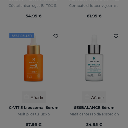
Cóctel antiarrugas B -TOX System +
Combate el fotoenvejecimiento
54.95 €
61.95 €
BEST SELLER
Añadir
Añadir
C-VIT 5 Liposomal Serum
SESBALANCE Sérum
Multiplica tu luz x 5
Matificante rápida absorción
57.95 €
34.95 €