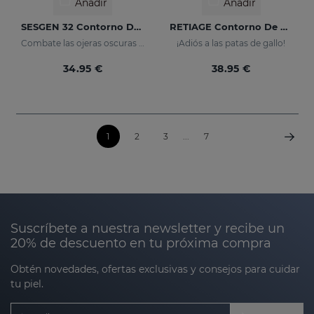
Añadir
Añadir
SESGEN 32 Contorno De Ojos
RETIAGE Contorno De Ojos
Combate las ojeras oscuras y bolsas
¡Adiós a las patas de gallo!
34.95 €
38.95 €
1
2
3
...
7
Suscríbete a nuestra newsletter y recibe un
20% de descuento en tu próxima compra
Obtén novedades, ofertas exclusivas y consejos para cuidar
tu piel.