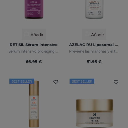
Añadir
Añadir
RETISIL Sérum Intensivo
AZELAC RU Liposomal Serum
Sérum intensivo pro-aging reafirmante y reductor de arrugas
Previene las manchas y el tono desigual de la piel
66.95 €
51.95 €
BEST SELLER
BEST SELLER