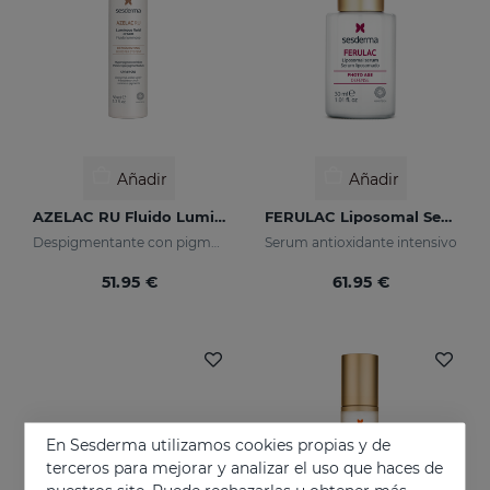
Añadir
Añadir
AZELAC RU Fluido Luminoso
FERULAC Liposomal Serum
Despigmentante con pigmentos luminosos y filtros solares
Serum antioxidante intensivo
51.95 €
61.95 €
En Sesderma utilizamos cookies propias y de
terceros para mejorar y analizar el uso que haces de