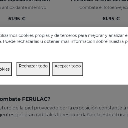
 antioxidante intensivo
Combate el fotoenvejec
61.95 €
61.95 €
lizamos cookies propias y de terceros para mejorar y analizar e
e. Puede rechazarlas u obtener más información sobre nuestra po
Rechazar todo
Aceptar todo
okies
o combate FERULAC?
ro de la piel provocado por la exposición constante a fa
gentes generan radicales libres que dañan la estructura