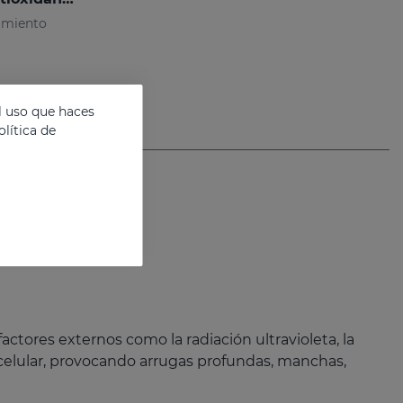
imiento
l uso que haces
lítica de
ctores externos como la radiación ultravioleta, la
 celular, provocando arrugas profundas, manchas,