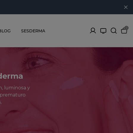
0
BLOG
SESDERMA
sderma
n, luminosa y
o prematuro
.