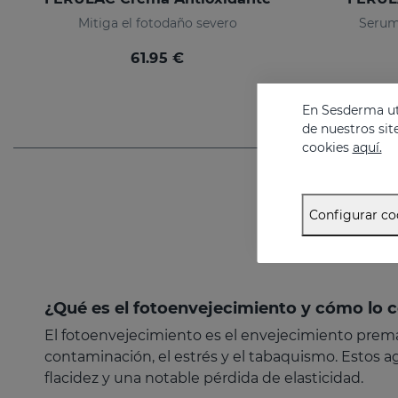
Mitiga el fotodaño severo
Serum
61.95 €
En Sesderma uti
de nuestros sit
cookies
aquí.
Configurar co
¿Qué es el fotoenvejecimiento y cómo l
El fotoenvejecimiento es el envejecimiento prematu
contaminación, el estrés y el tabaquismo. Estos a
flacidez y una notable pérdida de elasticidad.