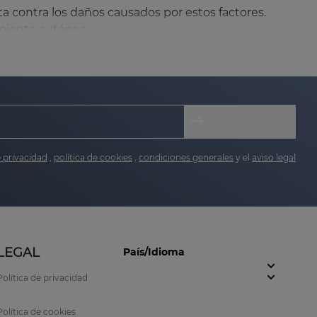
contra los daños causados ​​por estos factores.
imiento cutáneo.
 los beneficios antienvejecimiento,
 celular y protege el ADN. También mejora el
e privacidad
,
política de cookies
,
condiciones generales
y el
aviso legal
, sino que también potencia la penetración de otros
ntes y despigmentantes. Ayuda a prevenir la
la radiación UV.
LEGAL
País/Idioma
 UV. Además, favorece la elasticidad y firmeza de
Política de privacidad
Política de cookies