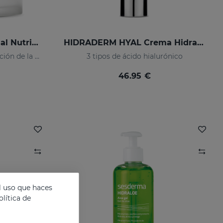
OCEANSKIN Crema Facial Nutritiva
HIDRADERM HYAL Crema Hidratante
Máxima hidratación y reparación de la piel
3 tipos de ácido hialurónico
46.95 €
l uso que haces
lítica de