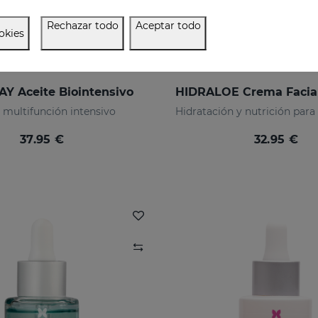
Rechazar todo
Aceptar todo
okies
Y Aceite Biointensivo
 multifunción intensivo
37.95 €
32.95 €