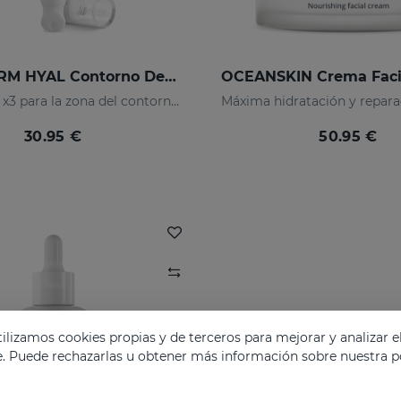
HIDRADERM HYAL Contorno De Ojos
Hidratación x3 para la zona del contorno de ojo
30.95 €
50.95 €
lizamos cookies propias y de terceros para mejorar y analizar e
e. Puede rechazarlas u obtener más información sobre nuestra po