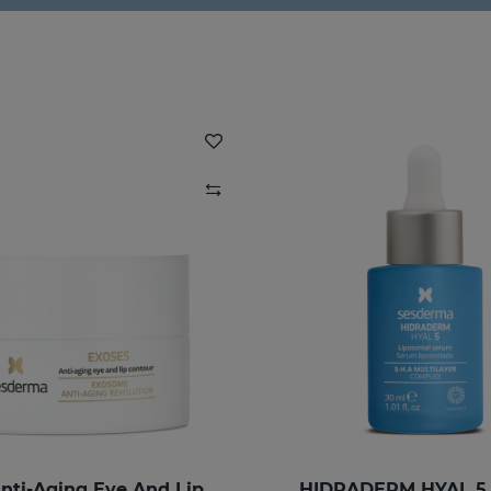
EXOSES Anti-Aging Eye And Lip Contour
HIDRADERM HYAL 5