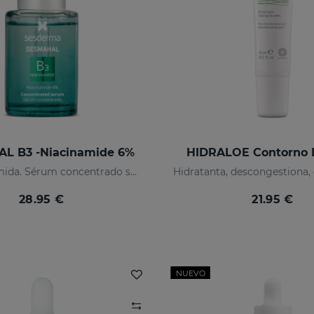
L B3 -Niacinamide 6%
HIDRALOE Contorno 
6% niacinamida. Sérum concentrado seborregulador
28.95 €
21.95 €
NUEVO