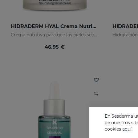
HIDRADERM HYAL Crema Nutritiva
Crema nutritiva para que las pieles secas
46.95 €
En Sesderma uti
de nuestros sit
cookies
aquí.