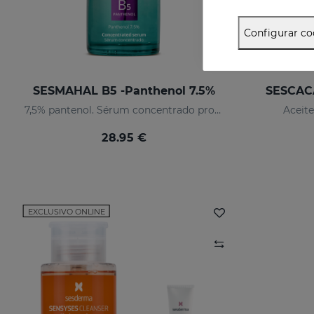
Configurar co
SESMAHAL B5 -Panthenol 7.5%
SESCACA
7,5% pantenol. Sérum concentrado protector
Aceite
28.95 €
EXCLUSIVO ONLINE