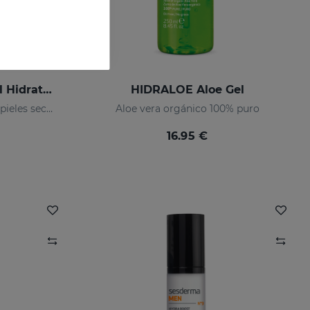
HIDRALOE Crema Facial Hidratante
HIDRALOE Aloe Gel
Hidratación y nutrición para pieles secas y sensibles
Aloe vera orgánico 100% puro
16.95 €