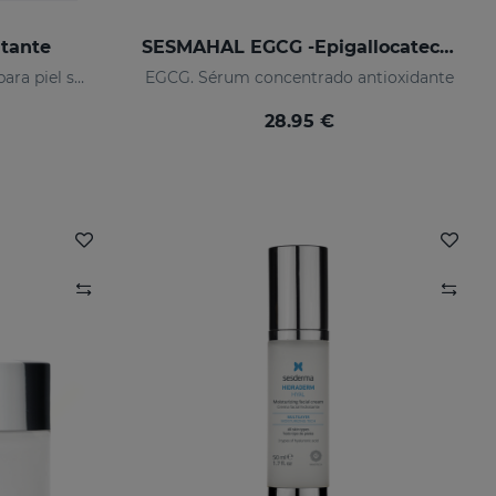
atante
SESMAHAL EGCG -Epigallocatechin Gallate
Rutina hidratante calmante para piel seca o sensibilizada
EGCG. Sérum concentrado antioxidante
28.95 €