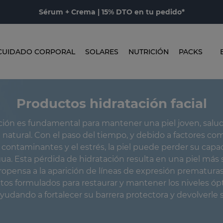
Sérum + Crema | 15% DTO en tu pedido*
CUIDADO CORPORAL
SOLARES
NUTRICIÓN
PACKS
Productos hidratación facial
ción es fundamental para mantener una piel joven, salu
natural. Con el paso del tiempo, y debido a factores como
 contaminantes y el estrés, la piel puede perder su capa
ua. Esta pérdida de hidratación resulta en una piel más
propensa a la aparición de líneas de expresión prematura
tos formulados para restaurar y mantener los niveles ó
 ayudando a fortalecer su barrera protectora y devolverle s