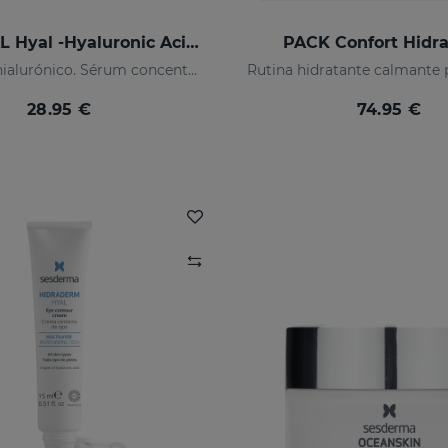
SESMAHAL Hyal -Hyaluronic Acid 2.5%
PACK Confort Hidr
2,5% ácido hialurónico. Sérum concentrado rellenador
28.95 €
74.95 €