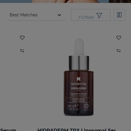
FILTRAR
 Serum
HIDRADERM TRX Liposomal Serum