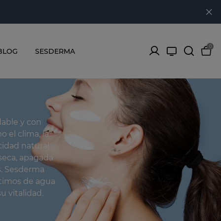
0
BLOG
SESDERMA
dable y con
 el clima, la
cidad natural
 seca, apagada
s. Sesderma
ptimos de agua
u vitalidad.