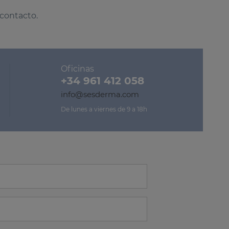
 contacto.
Oficinas
+34 961 412 058
info@sesderma.com
De lunes a viernes de 9 a 18h