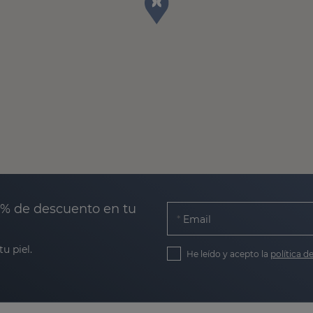
0% de descuento en tu
Email
u piel.
He leído y acepto la
política d