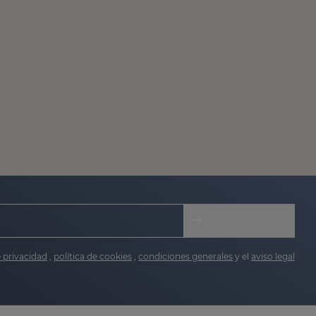
e privacidad
,
política de cookies
,
condiciones generales
y el
aviso legal