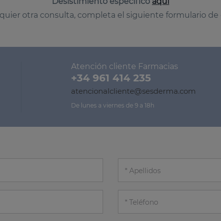
Desistimiento específico
aquí
quier otra consulta, completa el siguiente formulario de
Atención cliente Farmacias
+34 961 414 235
atencionalcliente@sesderma.com
De lunes a viernes de 9 a 18h
Apellidos
Teléfono