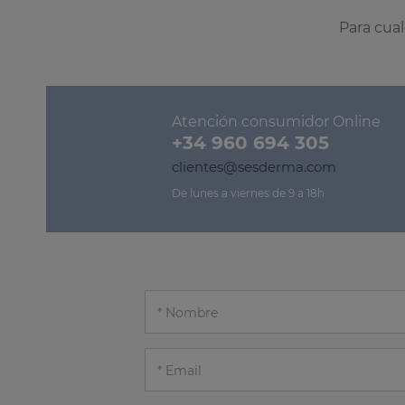
Para cual
Atención consumidor Online
+34 960 694 305
clientes@sesderma.com
De lunes a viernes de 9 a 18h
Nombre
Email