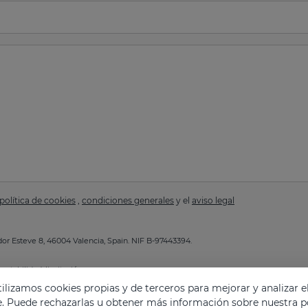
política de cookies
,
condiciones generales
y el
aviso legal
or Esteve 8, 46004 Valencia, Spain. NIF B-97443394.
ortabilidad, limitación.
a de Privacidad
.
lizamos cookies propias y de terceros para mejorar y analizar e
e. Puede rechazarlas u obtener más información sobre nuestra po