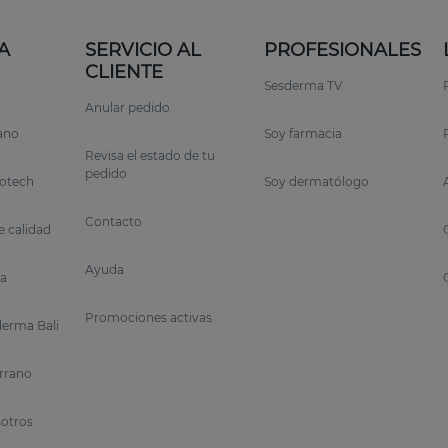
A
SERVICIO AL
PROFESIONALES
CLIENTE
Sesderma TV
Anular pedido
rano
Soy farmacia
Revisa el estado de tu
pedido
otech
Soy dermatólogo
Contacto
 calidad
Ayuda
a
Promociones activas
erma Bali
errano
sotros