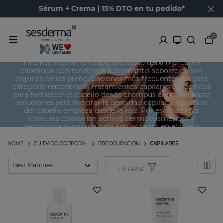
Sérum + Crema | 15% DTO en tu pedido*
0
Capilares
La caída capilar, la caspa, el cabello débil o el cuero
cabelludo con tendencia a dermatitis seborreica son
algunas de las preocupaciones más frecuentes. En esta
categoría encontrarás tratamientos capilares específicos
para fortalecer el cabello desde champús anticaída hasta
soluciones para mejorar la densidad capilar. El cuidado
del cabello empieza desde la raíz. Por eso nuestras
fórmulas combinan activos dermocosméticos y
tecnología avanzada para actuar tanto en el cuero
cabelludo como en la fibra capilar.
HOME
CUIDADO CORPORAL
PREOCUPACIÓN
CAPILARES
FILTRAR