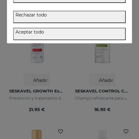
Rechazar todo
Aceptar todo
Añadir
Añadir
SESKAVEL GROWTH Espuma Mulberry
SESKAVEL CONTROL Champú Anticaspa - Seca
Prevención y tratamiento de la caída del cabello
Champú refrescante para un cabello suelto y libre de caspa.
21.95 €
16.95 €