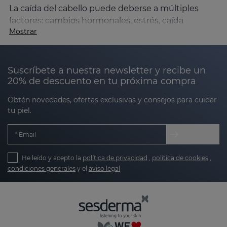
La caída del cabello puede deberse a múltiples
factores: cambios hormonales, estrés, caída
Mostrar
estacional, postparto o alopecia androgenética.
Cuando el ciclo folicular se altera y aumenta el
porcentaje de cabellos en fase de caída (telógena),
Suscríbete a nuestra newsletter y recibe un
el pelo pierde densidad, grosor y volumen.
20% de descuento en tu próxima compra
La línea SESKAVEL Growth está formulada para
Obtén novedades, ofertas exclusivas y consejos para cuidar
ayudar a:
tu piel.
Email
Fortalecer el folículo piloso
He leído y acepto la
política de privacidad
,
política de cookies
,
Mejorar la microcirculación del cuero
condiciones generales
y el
aviso legal
cabelludo
Estimular el crecimiento del cabello
Reducir la caída capilar