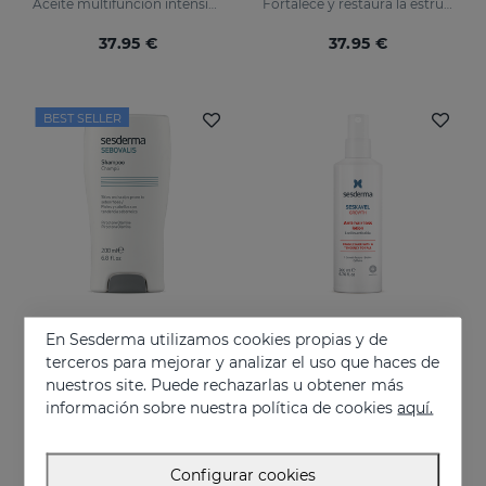
Aceite multifunción intensivo
Fortalece y restaura la estructura dañada de los cabellos frágiles y débiles, activando su crecimiento.
37.95 €
37.95 €
BEST SELLER
En Sesderma utilizamos cookies propias y de
Añadir
Añadir
terceros para mejorar y analizar el uso que haces de
nuestros site. Puede rechazarlas u obtener más
SEBOVALIS Champú Tratante
SESKAVEL GROWTH Loción Capilar Anticaída
información sobre nuestra política de cookies
aquí.
Higiene y limpieza del cabello y cuero cabelludo
Fortalece y restaura los cabellos más débiles activando su crecimiento
19.95 €
28.95 €
Configurar cookies