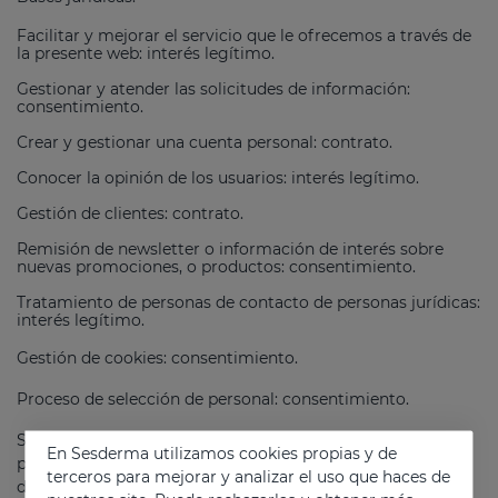
Facilitar y mejorar el servicio que le ofrecemos a través de
la presente web: interés legítimo.
Gestionar y atender las solicitudes de información:
consentimiento.
Crear y gestionar una cuenta personal: contrato.
Conocer la opinión de los usuarios: interés legítimo.
Gestión de clientes: contrato.
Remisión de newsletter o información de interés sobre
nuevas promociones, o productos: consentimiento.
Tratamiento de personas de contacto de personas jurídicas:
interés legítimo.
Gestión de cookies: consentimiento.
Proceso de selección de personal: consentimiento.
Servicios personalizados para el Usuario, elaboración de
En Sesderma utilizamos cookies propias y de
perfiles, preferencias, análisis, gustos, segmentación,
terceros para mejorar y analizar el uso que haces de
diseño de nuevos servicios, análisis de localización