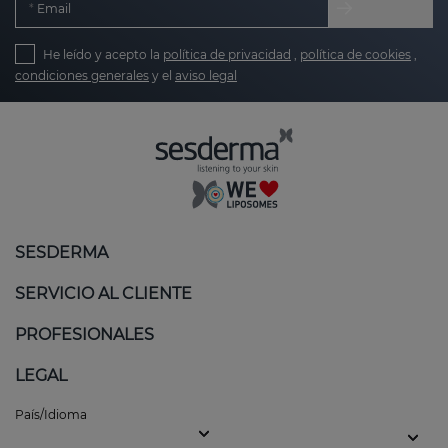
Email
He leído y acepto la
política de privacidad
,
política de cookies
,
condiciones generales
y el
aviso legal
SESDERMA
SERVICIO AL CLIENTE
PROFESIONALES
LEGAL
País/Idioma