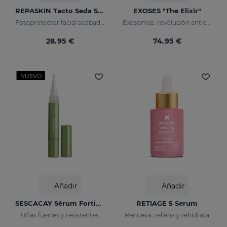
REPASKIN Tacto Seda SPF50
EXOSES "The Elixir"
Fotoprotector facial acabado aterciopelado
Exosomas: revolución antienvejecimiento
28.95 €
74.95 €
NUEVO
Añadir
Añadir
SESCACAY Sérum Fortificante De Uñas
RETIAGE 5 Serum
Uñas fuertes y resistentes
Renueva, rellena y rehidrata