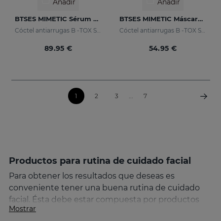
Añadir
Añadir
BTSES MIMETIC Sérum Antiarrugas De Expresión
BTSES MIMETIC Máscara Facial
Cóctel antiarrugas B -TOX System +
Cóctel antiarrugas B -TOX System +
89.95 €
54.95 €
1
2
3
...
7
Productos para rutina de cuidado facial
Para obtener los resultados que deseas es
conveniente tener una buena rutina de cuidado
facial. Ésta debe estar compuesta por productos
Mostrar
para la cara específicos que incluyan la limpieza