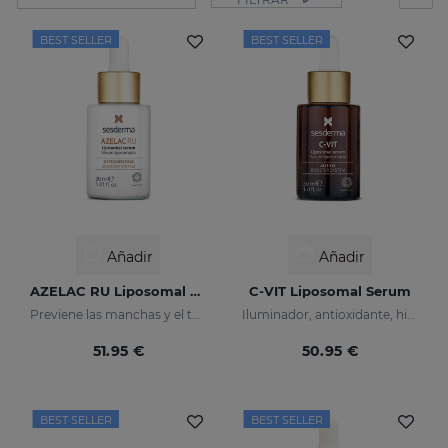
BEST SELLER
BEST SELLER
Añadir
Añadir
AZELAC RU Liposomal Serum
C-VIT Liposomal Serum
Previene las manchas y el tono desigual de la piel
Iluminador, antioxidante, hidratante y antiarrugas
51.95 €
50.95 €
BEST SELLER
BEST SELLER