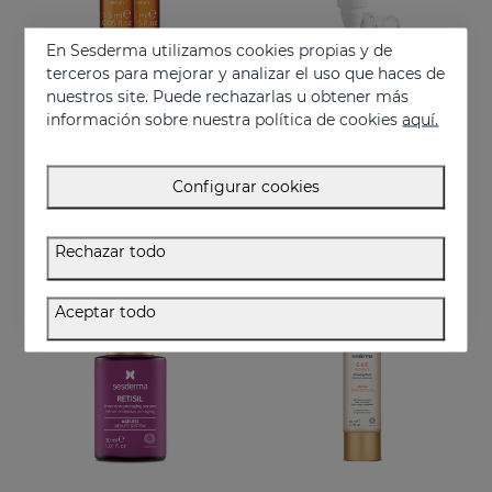
En Sesderma utilizamos cookies propias y de
terceros para mejorar y analizar el uso que haces de
nuestros site. Puede rechazarlas u obtener más
Añadir
Añadir
información sobre nuestra política de cookies
aquí.
C-VIT Intensive Serum Ampollas
C-VIT Contorno De Ojos
Ampollas efecto flash con vitamina C
Máxima actividad antioxidante
Configurar cookies
25.95 €
32.95 €
Rechazar todo
BEST SELLER
Aceptar todo