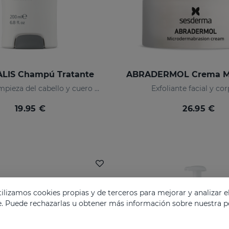
LIS Champú Tratante
Higiene y limpieza del cabello y cuero cabelludo
Exfoliante facial y co
19.95 €
26.95 €
lizamos cookies propias y de terceros para mejorar y analizar e
e. Puede rechazarlas u obtener más información sobre nuestra po