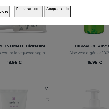
Rechazar todo
Aceptar todo
okies
NANOCARE INTIMATE Hidratante Íntimo 6X 5ML
HIDRALOE Aloe 
Tratamiento contra la sequedad vaginal. Humecta y lubrica de forma inmediata y duradera.
Aloe vera orgánico 10
18.95 €
16.95 €