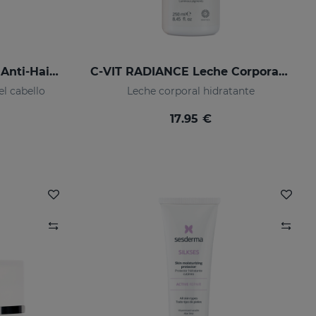
SESKAVEL LF GROWTH Anti-Hair Loss Redensifying Spray
C-VIT RADIANCE Leche Corporal Luminosa
el cabello
Leche corporal hidratante
17.95 €