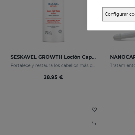
Configurar co
SESKAVEL GROWTH Loción Capilar Anticaída
Fortalece y restaura los cabellos más débiles activando su crecimiento
28.95 €