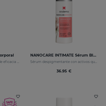
orporal
NANOCARE INTIMATE Sérum Blanqueante
Renueva tu piel con niveles de eficacia nunca antes alcanzados
Sérum despigmentante con activos que mejoran el tono y la apariencia de la zona íntima.
36.95 €