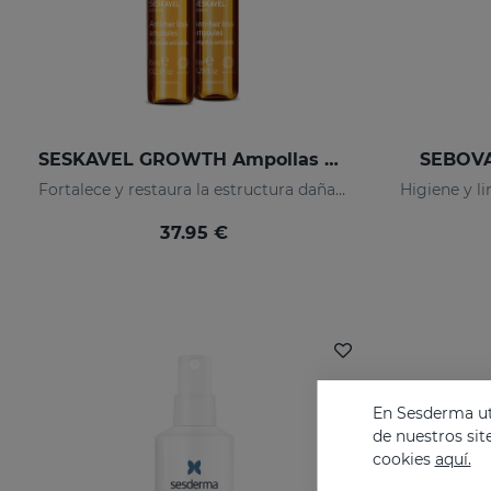
SESKAVEL GROWTH Ampollas Anticaída
SEBOVA
Fortalece y restaura la estructura dañada de los cabellos frágiles y débiles, activando su crecimiento.
37.95 €
En Sesderma uti
de nuestros sit
cookies
aquí.