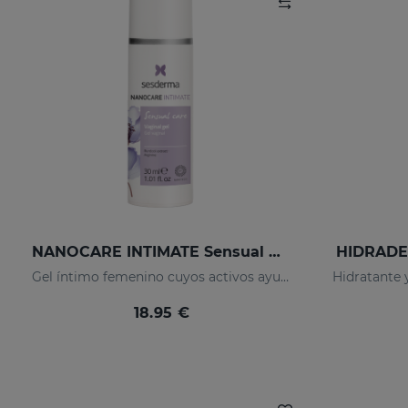
NANOCARE INTIMATE Sensual Care
HIDRADER
Gel íntimo femenino cuyos activos ayudan a incrementar la sensibilidad de la zona íntima.
18.95 €