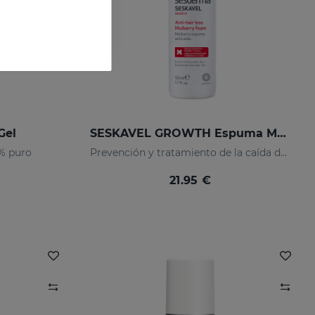
Gel
SESKAVEL GROWTH Espuma Mulberry
0% puro
Prevención y tratamiento de la caída del cabello
21.95 €