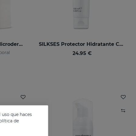
ABRADERMOL Crema Microdermoabrasión
SILKSES Protector Hidratante Cutáneo 100 Ml
rporal
24.95 €
l uso que haces
lítica de