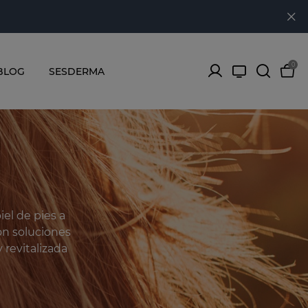
0
BLOG
SESDERMA
el de pies a
on soluciones
 revitalizada