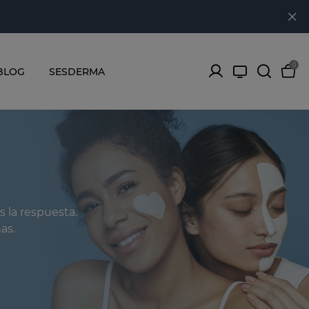
0
BLOG
SESDERMA
s la respuesta.
as.