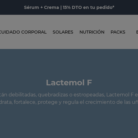
Sérum + Crema | 15% DTO en tu pedido*
CUIDADO CORPORAL
SOLARES
NUTRICIÓN
PACKS
Lactemol F
tán debilitadas, quebradizas o estropeadas, Lactemol F e
drata, fortalece, protege y regula el crecimiento de las uñ