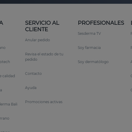
A
SERVICIO AL
PROFESIONALES
CLIENTE
Sesderma TV
Anular pedido
rano
Soy farmacia
Revisa el estado de tu
pedido
otech
Soy dermatólogo
Contacto
 calidad
Ayuda
a
Promociones activas
erma Bali
errano