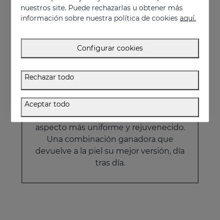
nuestros site. Puede rechazarlas u obtener más
123.95 €
información sobre nuestra política de cookies
aquí.
Configurar cookies
Rechazar todo
Pack Desafío al tiempo
La rutina antiedad definitiva diseñada
Aceptar todo
para mejorar la textura y potenciar un
aspecto más uniforme y rejuvenecido.
Una combinación ganadora que
devuelve a la piel su mejor versión, día
tras día.