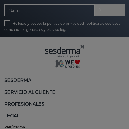
Email
He leído y acepto la
política de privacidad
,
política de cookies
,
condiciones generales
y el
aviso legal
SESDERMA
SERVICIO AL CLIENTE
PROFESIONALES
LEGAL
País/Idioma