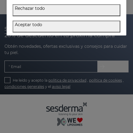
Rechazar todo
Aceptar todo
Suscríbete a nuestra newsletter y recibe un
20% de descuento en tu próxima compra
Obtén novedades, ofertas exclusivas y consejos para cuidar
tu piel.
Email
He leído y acepto la
política de privacidad
,
política de cookies
,
condiciones generales
y el
aviso legal