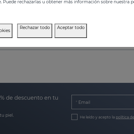
e. Puede rechazarlas u obtener más información sobre nuestra po
Crema-gel hidratante especialmente indicado para la sequedad vaginal
36.95 €
Rechazar todo
Aceptar todo
okies
0% de descuento en tu
Email
u piel.
He leído y acepto la
política d