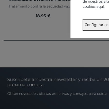
de nuestros sit
Tratamiento contra la sequedad vaginal. Humecta y lubrica de forma inmediata y duradera.
cookies
aquí.
18.95 €
Configurar co
Suscríbete a nuestra newsletter y recibe un 2
próxima compra
Obtén novedades, ofertas exclusivas y consejos para cuidar t