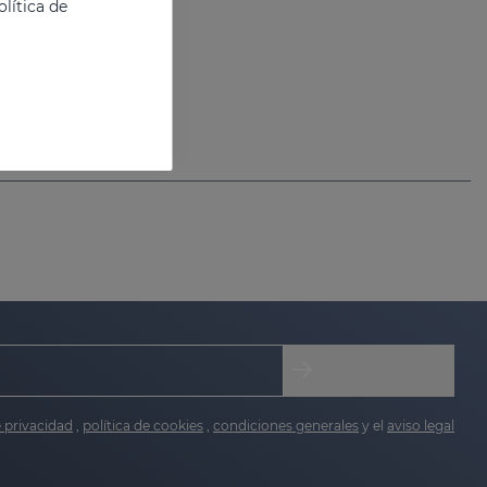
lítica de
e privacidad
,
política de cookies
,
condiciones generales
y el
aviso legal