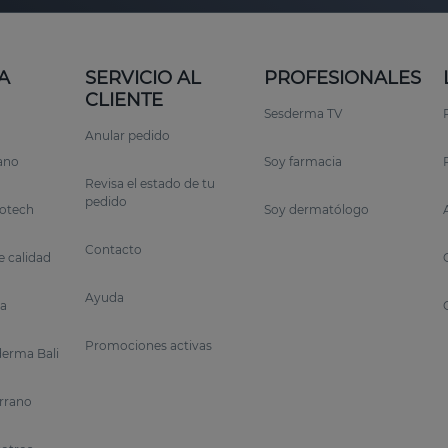
A
SERVICIO AL
PROFESIONALES
CLIENTE
Sesderma TV
Anular pedido
rano
Soy farmacia
Revisa el estado de tu
pedido
otech
Soy dermatólogo
Contacto
 calidad
Ayuda
a
Promociones activas
erma Bali
errano