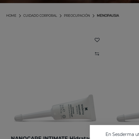
HOME
CUIDADO CORPORAL
PREOCUPACIÓN
MENOPAUSIA
En Sesderma uti
NANOCARE INTIMATE Hidratante Íntimo 6X 5ML