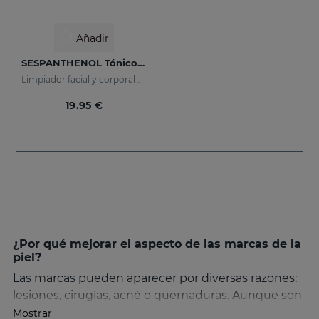
Añadir
SESPANTHENOL Tónico Limpiador
Limpiador facial y corporal para pieles sensibles que han sufrido agresiones
19.95 €
¿Por qué mejorar el aspecto de las marcas de la
piel?
Las marcas pueden aparecer por diversas razones:
lesiones, cirugías, acné o quemaduras. Aunque son
parte del proceso natural de regeneración de la
Mostrar