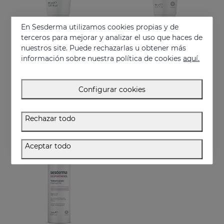
En Sesderma utilizamos cookies propias y de
terceros para mejorar y analizar el uso que haces de
nuestros site. Puede rechazarlas u obtener más
información sobre nuestra política de cookies
aquí.
Añadir
Añadir
SILKSES Protector Hidratante Cutáneo 30 Ml
CICASES WH Crema Reparadora
Configurar cookies
Repara y acelera la regeneración de la piel
14.95 €
17.95 €
Rechazar todo
Aceptar todo