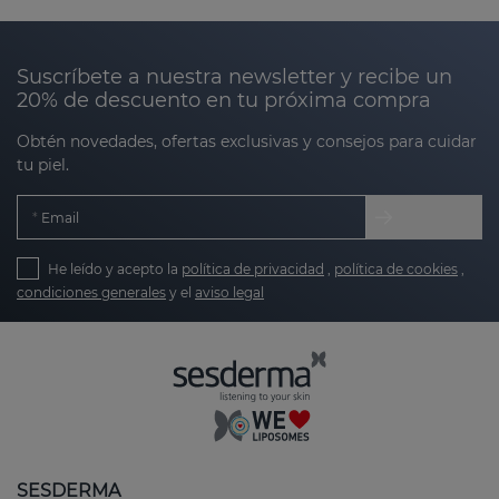
piel, su apariencia puede generar incomodidad
estética. Por eso, en Sesderma hemos desarrollado
productos diseñados para ayudar a mejorar la
Suscríbete a nuestra newsletter y recibe un
textura, suavizar irregularidades y unificar el tono
20% de descuento en tu próxima compra
de las zonas con marcas.
Obtén novedades, ofertas exclusivas y consejos para cuidar
tu piel.
Nuestros productos están diseñados para:
Email
Favorecer la regeneración de la piel:
He leído y acepto la
política de privacidad
,
política de cookies
,
estimulando el proceso natural de renovación
condiciones generales
y el
aviso legal
celular.
Aclarar y suavizar la textura:
reduciendo la
apariencia de marcas rugosas o abultadas.
Unificar el tono:
minimizando las marcas de
hiperpigmentación o enrojecimiento.
SESDERMA