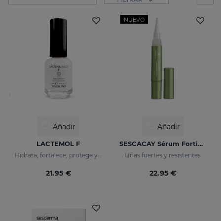
NUEVO
Añadir
Añadir
LACTEMOL F
SESCACAY Sérum Fortificante De Uñas
Hidrata, fortalece, protege y regula el crecimiento de las uñas.
Uñas fuertes y resistentes
21.95 €
22.95 €