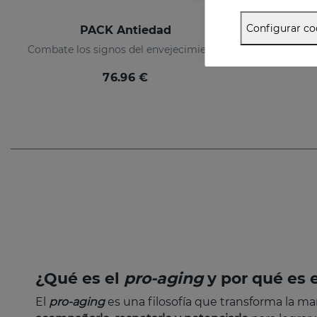
Configurar co
PACK Antiedad
Combate los signos del envejecimiento
76.96 €
¿Qué es el
pro-aging
y por qué es e
El
pro-aging
es una filosofía que transforma la 