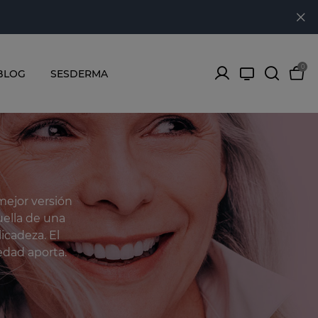
0
BLOG
SESDERMA
mejor versión
uella de una
icadeza. El
edad aporta.