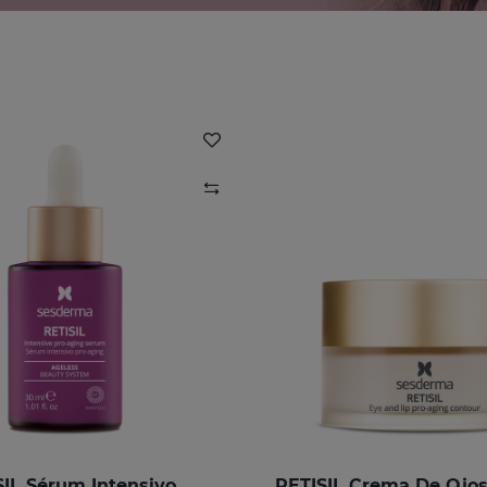
SIL Sérum Intensivo
RETISIL Crema De Ojos