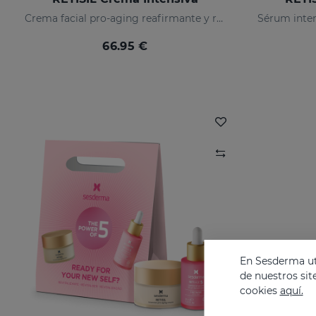
Crema facial pro-aging reafirmante y reductora de arrugas
66.95 €
En Sesderma uti
de nuestros sit
cookies
aquí.