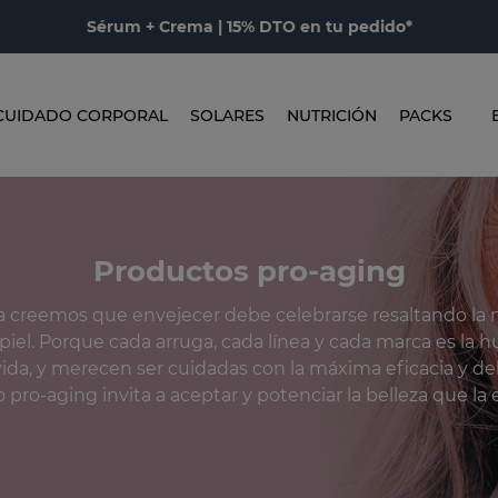
Sérum + Crema | 15% DTO en tu pedido*
CUIDADO CORPORAL
SOLARES
NUTRICIÓN
PACKS
Productos pro-aging
creemos que envejecer debe celebrarse resaltando la 
piel. Porque cada arruga, cada línea y cada marca es la h
ivida, y merecen ser cuidadas con la máxima eficacia y del
pro-aging invita a aceptar y potenciar la belleza que la 