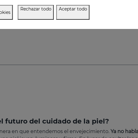
Rechazar todo
Aceptar todo
okies
l futuro del cuidado de la piel?
manera en que entendemos el envejecimiento.
Ya no habl