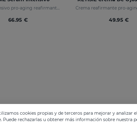
Sérum intensivo pro-aging reafirmante y reductor de arrugas
66.95 €
49.95 €
lizamos cookies propias y de terceros para mejorar y analizar e
e. Puede rechazarlas u obtener más información sobre nuestra po