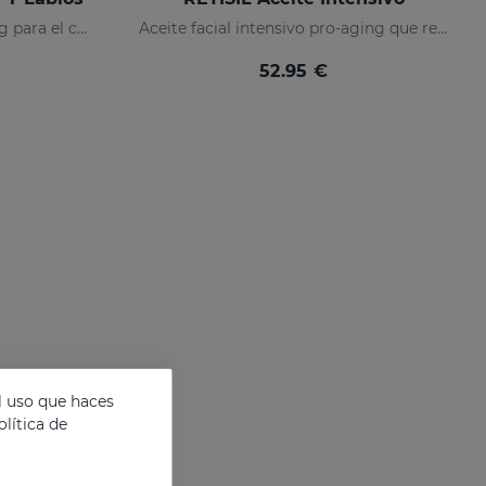
Crema reafirmante pro-aging para el contorno de ojos y labios
Aceite facial intensivo pro-aging que reduce arrugas
52.95 €
l uso que haces
lítica de