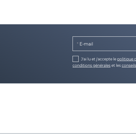
E-mail
J'ai lu et j'accepte le
politique 
conditions générales
et les
conseils