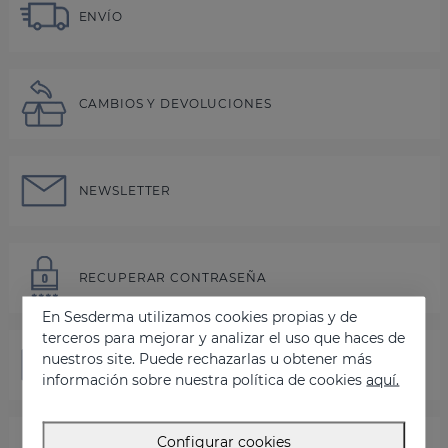
ENVÍO
CAMBIOS Y DEVOLUCIONES
NEWSLETTER
RECUPERAR CONTRASEÑA
En Sesderma utilizamos cookies propias y de
terceros para mejorar y analizar el uso que haces de
nuestros site. Puede rechazarlas u obtener más
CONTÁCTANOS
información sobre nuestra política de cookies
aquí.
Configurar cookies