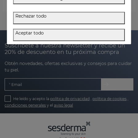
PROMOCIONES ACTIVAS
Rechazar todo
Aceptar todo
Suscríbete a nuestra newsletter y recibe un
20% de descuento en tu próxima compra
Obtén novedades, ofertas exclusivas y consejos para cuidar
tu piel.
Email
He leído y acepto la
política de privacidad
,
política de cookies
,
condiciones generales
y el
aviso legal