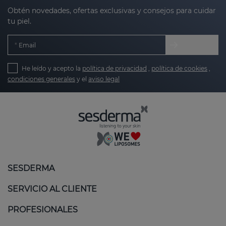
Obtén novedades, ofertas exclusivas y consejos para cuidar
tu piel.
Email
He leído y acepto la
política de privacidad
,
política de cookies
,
condiciones generales
y el
aviso legal
SESDERMA
SERVICIO AL CLIENTE
PROFESIONALES