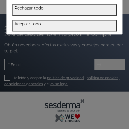
Rechazar todo
Aceptar todo
Suscríbete a nuestra newsletter y recibe un
20% de descuento en tu próxima compra
Obtén novedades, ofertas exclusivas y consejos para cuidar
tu piel.
Email
He leído y acepto la
política de privacidad
,
política de cookies
,
condiciones generales
y el
aviso legal