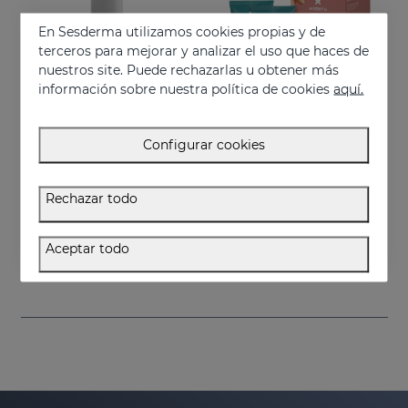
En Sesderma utilizamos cookies propias y de
terceros para mejorar y analizar el uso que haces de
nuestros site. Puede rechazarlas u obtener más
información sobre nuestra política de cookies
aquí.
Configurar cookies
Añadir
Añadir
Rechazar todo
ESTRYSES SERUM FORTE Antiestrias
ESTRYSES Duplo
Tratamiento intensivo de choque de las estrías instaladas (de color blanco nacarado).
Previene y mejora las estrías
Aceptar todo
34.95 €
34.95 €