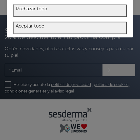
Rechazar todo
Aceptar todo
Suscríbete a nuestra newsletter y recibe un
20% de descuento en tu próxima compra
Obtén novedades, ofertas exclusivas y consejos para cuidar
tu piel.
Email
He leído y acepto la
política de privacidad
,
política de cookies
,
condiciones generales
y el
aviso legal