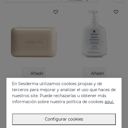
Añadir
Añadir
En Sesderma utilizamos cookies propias y de
HIDRAVEN Pan Dermatológico
HIDRAVEN Crema Espumosa Sin Jabón
terceros para mejorar y analizar el uso que haces de
Limpieza facial para pieles sensibles y delicadas
Hidrata, calma, regenera y protege
nuestros site. Puede rechazarlas u obtener más
10.95 €
22.95 €
información sobre nuestra política de cookies
aquí.
Configurar cookies