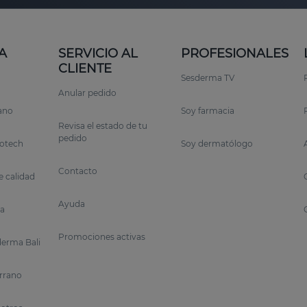
A
SERVICIO AL
PROFESIONALES
CLIENTE
Sesderma TV
Anular pedido
rano
Soy farmacia
Revisa el estado de tu
pedido
otech
Soy dermatólogo
Contacto
 calidad
Ayuda
a
Promociones activas
erma Bali
errano