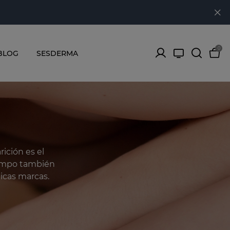
0
BLOG
SESDERMA
ición es el
iempo también
icas marcas.