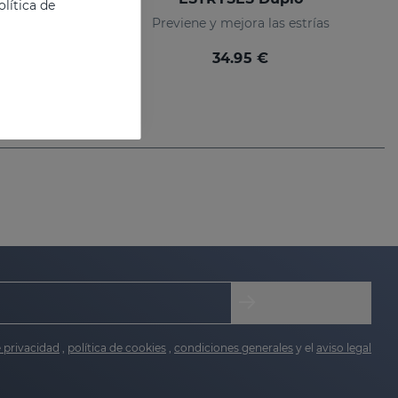
lítica de
Loción para prevenir y mejorar las estrías
Previene y mejora las estrías
34.95 €
e privacidad
,
política de cookies
,
condiciones generales
y el
aviso legal