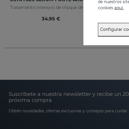
de nuestros sit
Tratamiento intensivo de choque de las estrías instaladas (de color blanco nacarado).
cookies
aquí.
34.95 €
Configurar co
Suscríbete a nuestra newsletter y recibe un 2
próxima compra
Obtén novedades, ofertas exclusivas y consejos para cuidar t