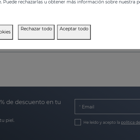
e. Puede rechazarlas u obtener más información sobre nuestra po
Previene y reduce la formación de estrías. Aumenta la elasticidad y ﬂexibilidad de la piel. Reaﬁrmante.
34.95 €
34.95 €
Rechazar todo
Aceptar todo
okies
0% de descuento en tu
Email
u piel.
He leído y acepto la
política d