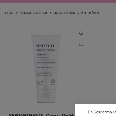
HOME
CUIDADO CORPORAL
PREOCUPACIÓN
PIEL DAÑADA
En Sesderma uti
SESPANTHENOL Crema De Manos
SESPANT