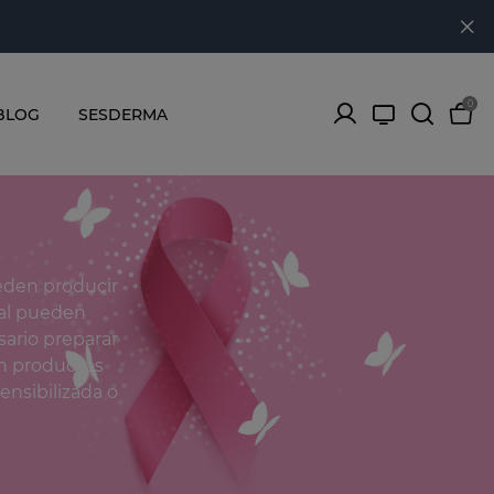
0
BLOG
SESDERMA
eden producir
ral pueden
sario preparar
on productos
ensibilizada o