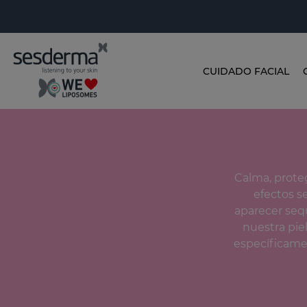
CUIDADO FACIAL
Calma, prote
efectos s
aparecer sequ
nuestra pie
específicamen