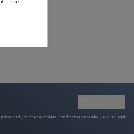
lítica de
e privacidad
,
política de cookies
,
condiciones generales
y el
aviso legal