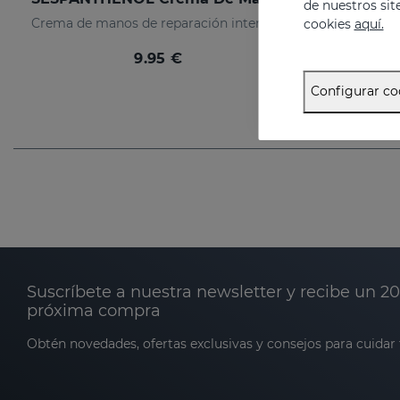
de nuestros sit
Crema de manos de reparación intensiva
cookies
aquí.
9.95 €
Configurar co
Suscríbete a nuestra newsletter y recibe un 2
próxima compra
Obtén novedades, ofertas exclusivas y consejos para cuidar t