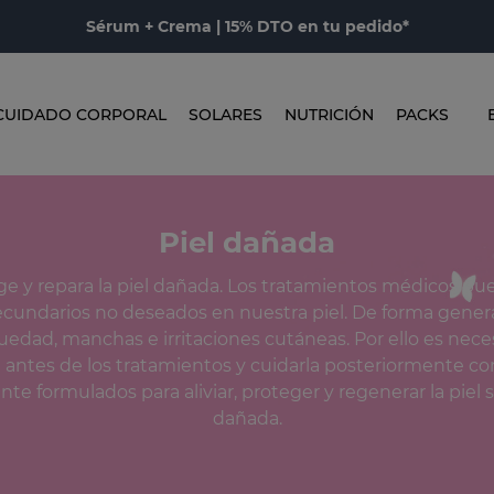
Sérum + Crema | 15% DTO en tu pedido*
CUIDADO CORPORAL
SOLARES
NUTRICIÓN
PACKS
Piel dañada
ge y repara la piel dañada. Los tratamientos médicos pu
ecundarios no deseados en nuestra piel. De forma gene
edad, manchas e irritaciones cutáneas. Por ello es nece
l antes de los tratamientos y cuidarla posteriormente c
te formulados para aliviar, proteger y regenerar la piel s
dañada.