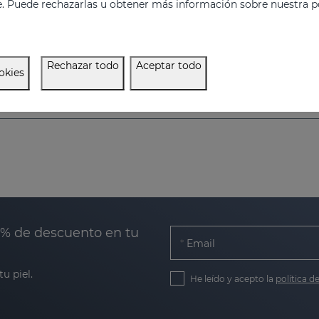
e. Puede rechazarlas u obtener más información sobre nuestra po
Leche corporal liposomada que alivia el picor y el enrojecimiento de las irritaciones cutáneas
24.95 €
29.95 €
Rechazar todo
Aceptar todo
okies
0% de descuento en tu
Email
u piel.
He leído y acepto la
política d