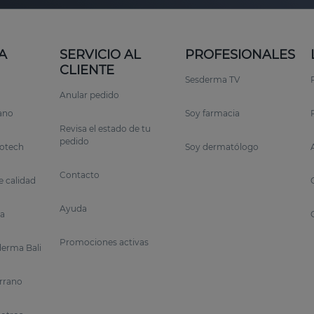
A
SERVICIO AL
PROFESIONALES
CLIENTE
Sesderma TV
Anular pedido
rano
Soy farmacia
Revisa el estado de tu
pedido
otech
Soy dermatólogo
Contacto
 calidad
Ayuda
a
Promociones activas
erma Bali
errano