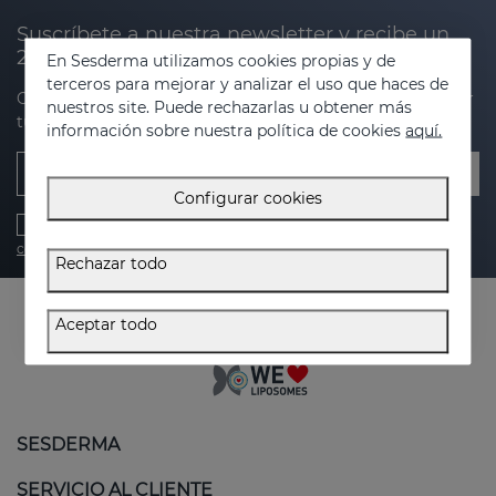
Suscríbete a nuestra newsletter y recibe un
20% de descuento en tu próxima compra
En Sesderma utilizamos cookies propias y de
terceros para mejorar y analizar el uso que haces de
Obtén novedades, ofertas exclusivas y consejos para cuidar
nuestros site. Puede rechazarlas u obtener más
tu piel.
información sobre nuestra política de cookies
aquí.
Email
Configurar cookies
He leído y acepto la
política de privacidad
,
política de cookies
,
condiciones generales
y el
aviso legal
Rechazar todo
Aceptar todo
SESDERMA
SERVICIO AL CLIENTE