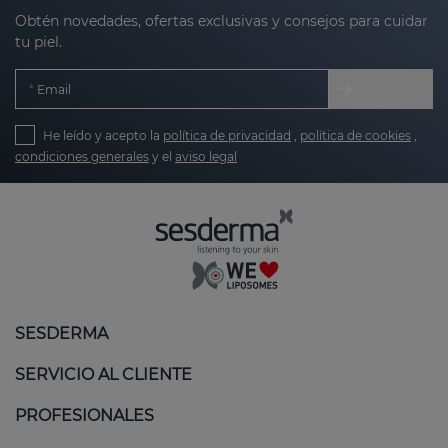
Obtén novedades, ofertas exclusivas y consejos para cuidar
tu piel.
Email
He leído y acepto la
política de privacidad
,
política de cookies
,
condiciones generales
y el
aviso legal
SESDERMA
SERVICIO AL CLIENTE
PROFESIONALES