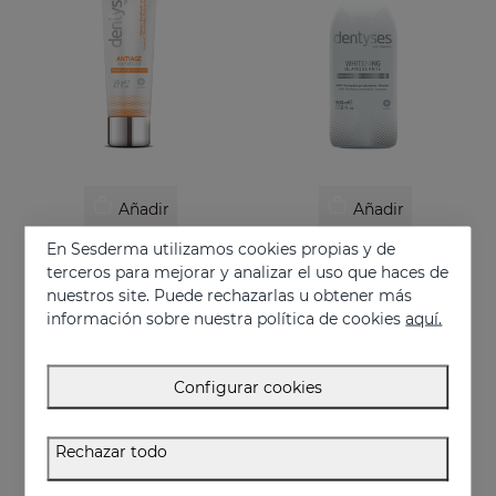
Añadir
Añadir
En Sesderma utilizamos cookies propias y de
DENTYSES Pasta Antiage
DENTYSES Colutorio Efecto Blanqueante
terceros para mejorar y analizar el uso que haces de
Pasta dentífrica que previene los signos del envejecimiento bucal
Colutorio que reduce la aparición de la placa bacteriana
nuestros site. Puede rechazarlas u obtener más
9.95 €
16.95 €
información sobre nuestra política de cookies
aquí.
Configurar cookies
Rechazar todo