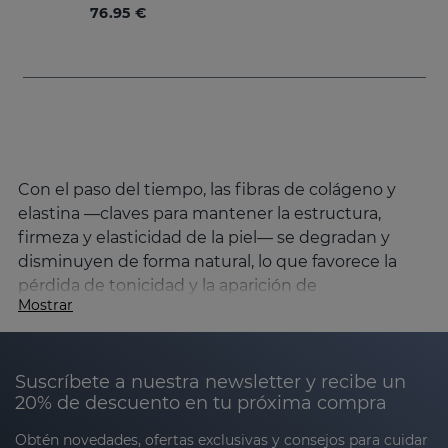
76.95 €
Con el paso del tiempo, las fibras de colágeno y
elastina —claves para mantener la estructura,
firmeza y elasticidad de la piel— se degradan y
disminuyen de forma natural, lo que favorece la
pérdida de tonicidad y la aparición de
Mostrar
descolgamiento cutáneo, para combatirlo
Sesderma ha creado la línea DAESES.
Causas de la pérdida de firmeza en la piel y
Suscríbete a nuestra newsletter y recibe un
cómo mejorarla
20% de descuento en tu próxima compra
El envejecimiento de la piel es un proceso natural
Obtén novedades, ofertas exclusivas y consejos para cuidar