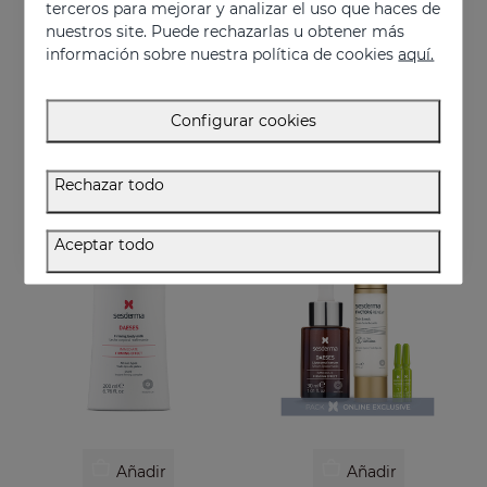
terceros para mejorar y analizar el uso que haces de
nuestros site. Puede rechazarlas u obtener más
información sobre nuestra política de cookies
aquí.
Añadir
Añadir
DAESES Contorno De Ojos Y Labios
PACK Desafío Al Tiempo
Configurar cookies
Efecto lifting inmediato y duradero
Rutina antiedad suprema
36.95 €
111.95 €
Rechazar todo
EXCLUSIVO ONLINE
Aceptar todo
Añadir
Añadir