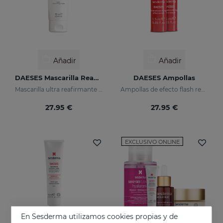
Añadir
Añadir
DAESES Mascarilla Reafirmante
DAESES Ampollas
Mascarilla ultra reafirmante semanal
Ampollas de efecto flash reafirmante
27.95 €
27.95 €
EXCLUSIVO ONLINE
En Sesderma utilizamos cookies propias y de