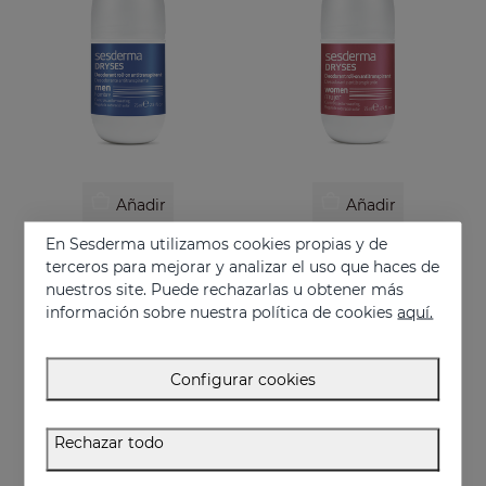
Añadir
Añadir
En Sesderma utilizamos cookies propias y de
DRYSES HOMBRE Desodorante Antitranspirante
DRYSES Mujer Desodorante Antitranspirante
terceros para mejorar y analizar el uso que haces de
Alta eficacia previniendo la sudoración y el mal olor
Control de la sudoración excesiva y el mal olor
nuestros site. Puede rechazarlas u obtener más
11.95 €
11.95 €
información sobre nuestra política de cookies
aquí.
Configurar cookies
Rechazar todo