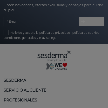
Obtén novedades, ofertas exclusivas y consejos para cuidar
tu piel.
Email
He leído y acepto la
política de privacidad
,
política de cookies
,
condiciones generales
y el
aviso legal
SESDERMA
SERVICIO AL CLIENTE
PROFESIONALES