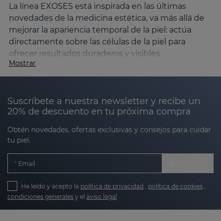
La línea EXOSES está inspirada en las últimas
novedades de la medicina estética, va más allá de
mejorar la apariencia temporal de la piel: actúa
directamente sobre las células de la piel para
ofrecer resultados duraderos y visibles.
Mostrar
¿Qué son los exosomas?
Los exosomas son vesículas de pequeño tamaño,
Suscríbete a nuestra newsletter y recibe un
compuestas por una bicapa lipídica, que se forman
20% de descuento en tu próxima compra
en el interior de las células y se liberan al medio
externo con el fin de transportar materiales y
Obtén novedades, ofertas exclusivas y consejos para cuidar
mejorar la comunicación entre células. Los
tu piel.
materiales que se encuentran en su interior
incluyen diferentes moléculas como ácidos
Email
nucleicos, lípidos o proteínas que se entregarán a
células específicas para poder llevar a cabo dicha
He leído y acepto la
política de privacidad
,
política de cookies
,
comunicación que permitirá, por ejemplo, mejorar
condiciones generales
y el
aviso legal
la regeneración de la piel.