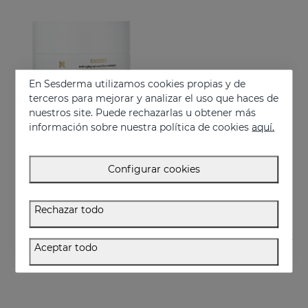
En Sesderma utilizamos cookies propias y de
terceros para mejorar y analizar el uso que haces de
nuestros site. Puede rechazarlas u obtener más
información sobre nuestra política de cookies
aquí.
Añadir
EXOSES Anti-Aging Eye And Lip Contour
Configurar cookies
Exosomas para el contorno de ojos
55.95 €
Rechazar todo
Aceptar todo