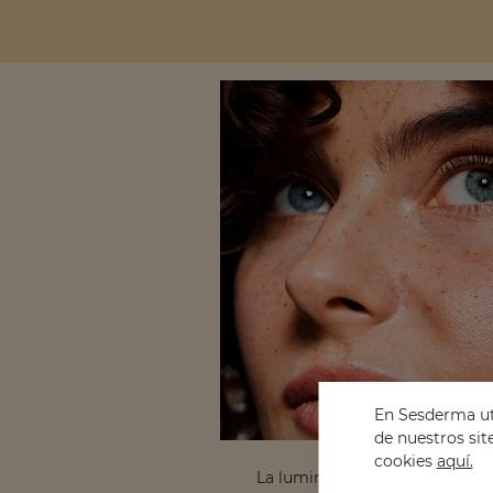
En Sesderma uti
de nuestros sit
cookies
aquí.
La luminosidad no solo refleja 