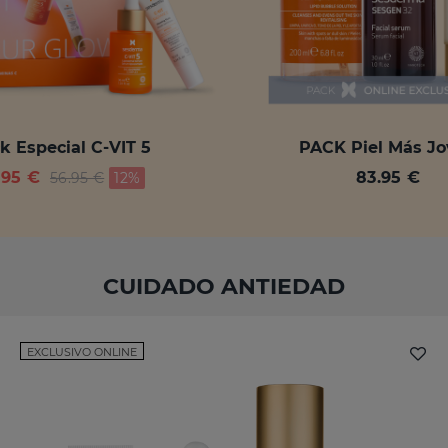
k Especial C-VIT 5
PACK Piel Más J
Price reduced from
to
.95 €
83.95 €
56.95 €
12%
CUIDADO ANTIEDAD
EXCLUSIVO ONLINE