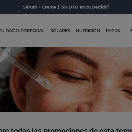
Sérum + Crema | 15% DTO en tu pedido*
CUIDADO CORPORAL
SOLARES
NUTRICIÓN
PACKS
re todas las promociones de esta te