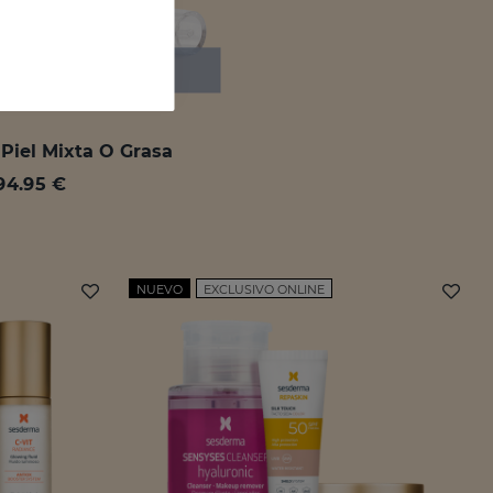
Piel Mixta O Grasa
94.95 €
NUEVO
EXCLUSIVO ONLINE