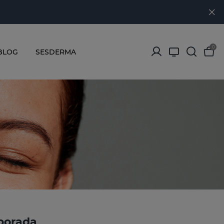
0
BLOG
SESDERMA
mporada