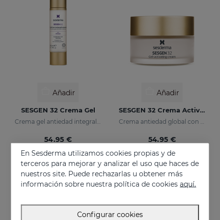
Añadir
Añadir
SESGEN 32 Crema Gel
SESGEN 32 Crema Activadora Celular
Crema gel antiedad integral con activos avanzados
Crema antiedad global con activos avanzados
54.95 €
54.95 €
En Sesderma utilizamos cookies propias y de
terceros para mejorar y analizar el uso que haces de
nuestros site. Puede rechazarlas u obtener más
EXCLUSIVO ONLINE
EXCLUSIVO ONLINE
información sobre nuestra política de cookies
aquí.
Configurar cookies