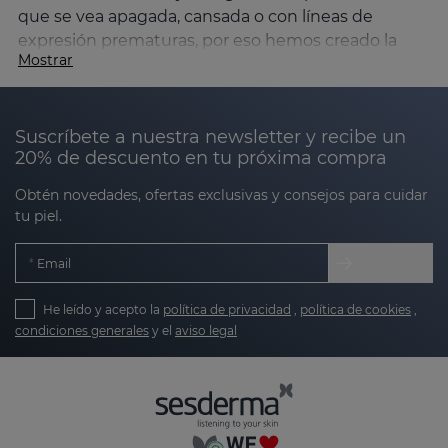
que se vea apagada, cansada o con líneas de
expresión prematuras, por eso hemos creado la
Mostrar
línea SESGEN 32.
¿Qué es SESGEN 32 y para quién está
indicada?
Suscríbete a nuestra newsletter y recibe un
20% de descuento en tu próxima compra
Basada en la
cronocosmética
y en la
activación de
genes clave que intervienen en la regulación de los
Obtén novedades, ofertas exclusivas y consejos para cuidar
ritmos circadianos
, SESGEN 32 está especialmente
tu piel.
indicada para
prevenir y tratar los primeros signos
del envejecimiento
. SESGEN 32 está pensada para
Email
pieles que empiezan a notar:
He leído y acepto la
política de privacidad
,
política de cookies
,
condiciones generales
y el
aviso legal
Primeras arrugas y líneas de expresión.
Falta de luminosidad o aspecto cansado.
Pérdida de firmeza y elasticidad.