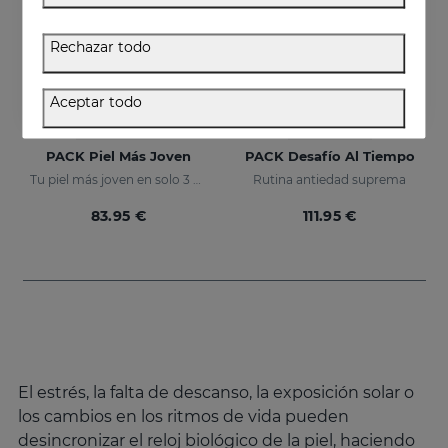
Rechazar todo
Aceptar todo
Añadir
Añadir
PACK Piel Más Joven
PACK Desafío Al Tiempo
Tu piel más joven en solo 3 pasos
Rutina antiedad suprema
83.95 €
111.95 €
El estrés, la falta de descanso, la exposición solar o
los cambios en los ritmos de vida pueden
desincronizar el reloj biológico de la piel, haciendo