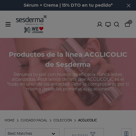
Sérum + Crema | 15% DTO en tu pedido*
0
Productos de la línea ACGLICOLIC
de Sesderma
Renueva tu piel con niveles de eficacia nunca antes
alcanzados. Podríamos decirte que ACGLICOLIC es el
“todo en uno” de los antiedad. Pero lo comprobarás por ti
misma desde las primeras aplicaciones.
HOME
CUIDADO FACIAL
COLECCIÓN
ACGLICOLIC
FILTRAR