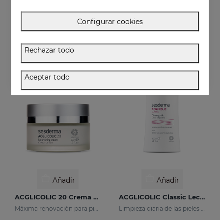
ACGLICOLIC S Gel
ACGLICOLIC 20 Crema Hidratante SPF 15
Configurar cookies
Renueva tu piel con niveles de eficacia nunca antes alcanzados
Renueva tu piel con niveles de eficacia nunca antes alcanzados
52.95 €
54.95 €
Rechazar todo
Aceptar todo
Añadir
Añadir
ACGLICOLIC 20 Crema Nutritiva
ACGLICOLIC Classic Leche Limpiadora
Máxima renovación para pieles maduras
Limpieza diaria de las pieles maduras.