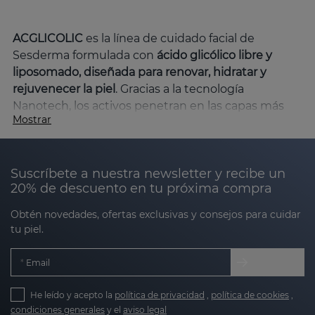
ACGLICOLIC
es la línea de cuidado facial de
Sesderma formulada con
ácido glicólico libre y
liposomado, diseñada para renovar, hidratar y
rejuvenecer la piel
. Gracias a la tecnología
Nanotech, los activos penetran en las capas más
Mostrar
profundas de la epidermis, asegurando una eficacia
máxima con alta tolerancia.
Beneficios clave de la línea ACGLICOLIC
Suscríbete a nuestra newsletter y recibe un
20% de descuento en tu próxima compra
Obtén novedades, ofertas exclusivas y consejos para cuidar
Renovación celular
: el ácido glicólico exfolia
tu piel.
suavemente, eliminando células muertas y
estimulando la regeneración.
Email
Hidratación profunda
: ingredientes como el
He leído y acepto la
política de privacidad
,
política de cookies
,
ácido hialurónico y la vitamina E mantienen la
condiciones generales
y el
aviso legal
piel hidratada y suave.