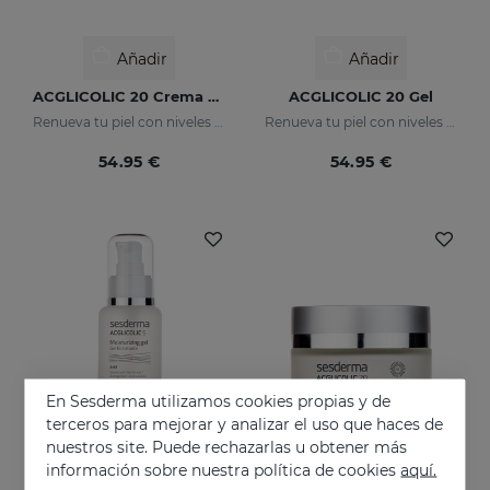
Añadir
Añadir
ACGLICOLIC 20 Crema Gel
ACGLICOLIC 20 Gel
Renueva tu piel con niveles de eficacia nunca antes alcanzados
Renueva tu piel con niveles de eficacia nunca antes alcanzados
54.95 €
54.95 €
En Sesderma utilizamos cookies propias y de
terceros para mejorar y analizar el uso que haces de
nuestros site. Puede rechazarlas u obtener más
información sobre nuestra política de cookies
aquí.
Añadir
Añadir