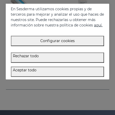
En Sesderma utilizamos cookies propias y de
terceros para mejorar y analizar el uso que haces de
nuestros site. Puede rechazarlas u obtener más
información sobre nuestra política de cookies
aquí.
Configurar cookies
Añadir
Añadir
Rechazar todo
VITISES LIGHT
VITISES Nano Gel
Lámpara de fototerapia de banda estrecha y de uso domiciliario
Regula y acelera la pigmentación cutánea
Aceptar todo
750.00 €
57.95 €